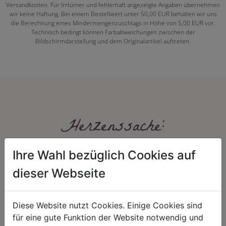
Versandkosten. Für Irrtümer und fehlerhaft angezeigte Angaben übernehmen
wir keine Haftung. Bei einem Bestellwert unter 50,00 EUR behalten wir uns
die Berechnung eines Mindermengenzuschlags in Höhe von 5,00 EUR vor.
Technisch bedingt können Farbabweichungen zwischen der
Bildschirmdarstellung und dem Originalartikel auftreten.
Herzenssache:
Ihre Wahl bezüglich Cookies auf
dieser Webseite
Diese Website nutzt Cookies. Einige Cookies sind
für eine gute Funktion der Website notwendig und
HARMONIE
FAIRNESS