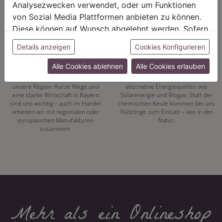
Analysezwecken verwendet, oder um Funktionen
von Sozial Media Plattformen anbieten zu können.
Diese können auf Wunsch abgelehnt werden. Sofern
sie unsere Webseite weiter nutzen, geben Sie
Details anzeigen
Cookies Konfigurieren
REGIONALITÄT
NACHHALTIGKEIT
Einwilligung zu unseren Cookies.
Alle Cookies ablehnen
Alle Cookies erlauben
Mit unserer eigenen
Energiewende hat bei uns Tradition.
Pflanzenproduktion setzen wir auf
Seit 1972 vertrauen wir auf
unsere Region. Kurze Wege und
alternative Energiequellen wie
eine starke Wirtschaft in Bayern
Solarenergie und Biogas. Statt der
sind uns wichtig – auch im Handel
chemischen Keule kommen bei uns
arbeiten wir mit regionalen oder
Nützlinge zum Einsatz – wie in der
europäischen Manufakturen
Natur.
zusammen.
Mehr als ein Onlineshop