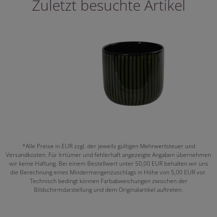
Zuletzt besuchte Artikel
*Alle Preise in EUR zzgl. der jeweils gültigen Mehrwertsteuer und
Versandkosten. Für Irrtümer und fehlerhaft angezeigte Angaben übernehmen
wir keine Haftung. Bei einem Bestellwert unter 50,00 EUR behalten wir uns
die Berechnung eines Mindermengenzuschlags in Höhe von 5,00 EUR vor.
Technisch bedingt können Farbabweichungen zwischen der
Bildschirmdarstellung und dem Originalartikel auftreten.