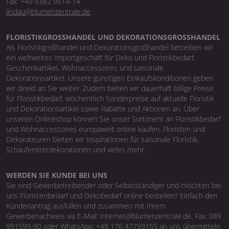
Fax: +49 8382 9614-14
lindau@blumenzentrale.de
FLORISTIKGROSSHANDEL UND DEKORATIONSGROSSHANDEL
Als Floristikgroßhandel und Dekorationsgroßhandel betreiben wir
ein weltweites Importgeschäft für Deko und Floristikbedarf,
Geschenkartikel, Wohnaccessoires und saisonale
Dekorationsartikel. Unsere günstigen Einkaufskonditionen geben
wir direkt an Sie weiter. Zudem bieten wir dauerhaft billige Preise
für Floristikbedarf, wöchentlich Sonderpreise auf aktuelle Floristik
und Dekorationsartikel sowie Rabatte und Aktionen an. Über
unseren Onlineshop können Sie unser Sortiment an Floristikbedarf
und Wohnaccessoires europaweit online kaufen. Floristen und
Dekorateuren bieten wir Inspirationen für saisonale Floristik,
Schaufensterdekorationen und vieles mehr.
WERDEN SIE KUNDE BEI UNS
Sie sind Gewerbetreibender oder Selbstständiger und möchten bei
uns Floristenbedarf und Dekobedarf online bestellen? Einfach den
Kundenantrag ausfüllen und zusammen mit Ihrem
Gewerbenachweis via E-Mail: internet@blumenzentrale.de, Fax: 089
991599-90 oder WhatsApp: +49 176 47799155 an uns übermitteln.