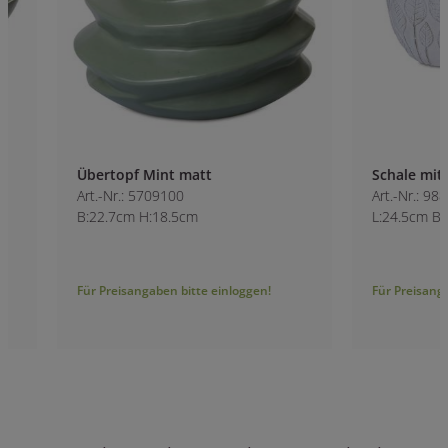
Übertopf Mint matt
Schale mit Muster
Art.-Nr.: 5709100
Art.-Nr.: 9880600
B:22.7cm H:18.5cm
L:24.5cm B:13.5cm
Für Preisangaben bitte einloggen!
Für Preisangaben bitt