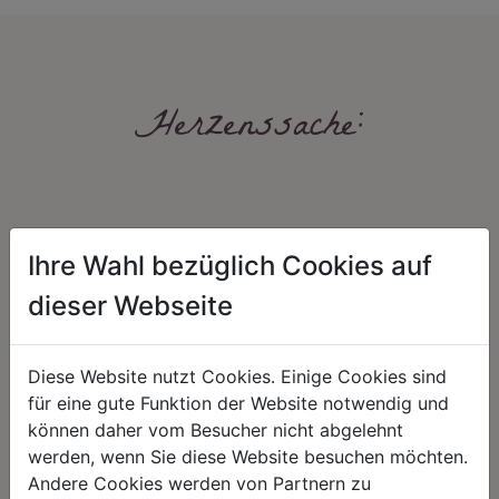
Herzenssache:
Ihre Wahl bezüglich Cookies auf
dieser Webseite
HARMONIE
FAIRNESS
Diese Website nutzt Cookies. Einige Cookies sind
Unser Sortiment steht für ein
Nicht immer ist der günstigste Preis
positives Lebensgefühl. Wir
auch ein guter Preis. Wir handeln
für eine gute Funktion der Website notwendig und
schenken natürliche, stilvolle
fair – im Hinblick auf unsere
können daher vom Besucher nicht abgelehnt
Momente für harmonische Stunden
Kalkulation, angemessene
zu Hause – den Ort, an dem
Entlohnung und unsere
werden, wenn Sie diese Website besuchen möchten.
Menschen sich geborgen fühlen und
nachhaltigen, gewachsenen
Andere Cookies werden von Partnern zu
positive Energie schöpfen.
Geschäftsbeziehungen.