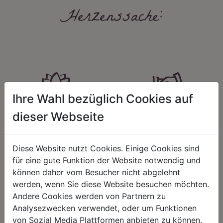
Herzenssache:
Ihre Wahl bezüglich Cookies auf
HARMONIE
FAIRNESS
dieser Webseite
Unser Sortiment steht für ein
Nicht immer ist der günstigste Preis
positives Lebensgefühl. Wir
auch ein guter Preis. Wir handeln
schenken natürliche, stilvolle
fair – im Hinblick auf unsere
Diese Website nutzt Cookies. Einige Cookies sind
Momente für harmonische Stunden
Kalkulation, angemessene
für eine gute Funktion der Website notwendig und
zu Hause – den Ort, an dem
Entlohnung und unsere
Menschen sich geborgen fühlen und
nachhaltigen, gewachsenen
können daher vom Besucher nicht abgelehnt
positive Energie schöpfen.
Geschäftsbeziehungen.
werden, wenn Sie diese Website besuchen möchten.
Andere Cookies werden von Partnern zu
Analysezwecken verwendet, oder um Funktionen
von Sozial Media Plattformen anbieten zu können.