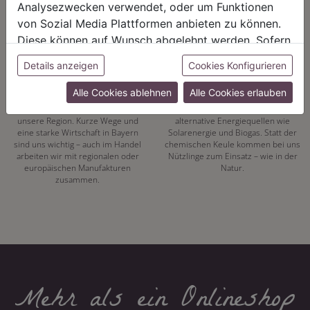
Analysezwecken verwendet, oder um Funktionen
von Sozial Media Plattformen anbieten zu können.
Diese können auf Wunsch abgelehnt werden. Sofern
sie unsere Webseite weiter nutzen, geben Sie
Details anzeigen
Cookies Konfigurieren
REGIONALITÄT
NACHHALTIGKEIT
Einwilligung zu unseren Cookies.
Alle Cookies ablehnen
Alle Cookies erlauben
Mit unserer eigenen
Energiewende hat bei uns Tradition.
Pflanzenproduktion setzen wir auf
Seit 1972 vertrauen wir auf
unsere Region. Kurze Wege und
alternative Energiequellen wie
eine starke Wirtschaft in Bayern
Solarenergie und Biogas. Statt der
sind uns wichtig – auch im Handel
chemischen Keule kommen bei uns
arbeiten wir mit regionalen oder
Nützlinge zum Einsatz – wie in der
europäischen Manufakturen
Natur.
zusammen.
Mehr als ein Onlineshop