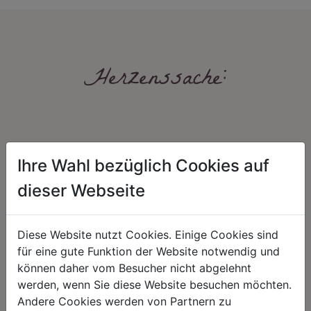
Herzenssache:
Ihre Wahl bezüglich Cookies auf
dieser Webseite
HARMONIE
FAIRNESS
Diese Website nutzt Cookies. Einige Cookies sind
Unser Sortiment steht für ein
Nicht immer ist der günstigste Preis
positives Lebensgefühl. Wir
auch ein guter Preis. Wir handeln
für eine gute Funktion der Website notwendig und
schenken natürliche, stilvolle
fair – im Hinblick auf unsere
können daher vom Besucher nicht abgelehnt
Momente für harmonische Stunden
Kalkulation, angemessene
zu Hause – den Ort, an dem
Entlohnung und unsere
werden, wenn Sie diese Website besuchen möchten.
Menschen sich geborgen fühlen und
nachhaltigen, gewachsenen
Andere Cookies werden von Partnern zu
positive Energie schöpfen.
Geschäftsbeziehungen.