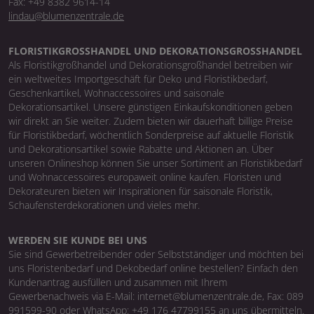
Fax: +49 8382 9614-14
lindau@blumenzentrale.de
FLORISTIKGROSSHANDEL UND DEKORATIONSGROSSHANDEL
Als Floristikgroßhandel und Dekorationsgroßhandel betreiben wir
ein weltweites Importgeschäft für Deko und Floristikbedarf,
Geschenkartikel, Wohnaccessoires und saisonale
Dekorationsartikel. Unsere günstigen Einkaufskonditionen geben
wir direkt an Sie weiter. Zudem bieten wir dauerhaft billige Preise
für Floristikbedarf, wöchentlich Sonderpreise auf aktuelle Floristik
und Dekorationsartikel sowie Rabatte und Aktionen an. Über
unseren Onlineshop können Sie unser Sortiment an Floristikbedarf
und Wohnaccessoires europaweit online kaufen. Floristen und
Dekorateuren bieten wir Inspirationen für saisonale Floristik,
Schaufensterdekorationen und vieles mehr.
WERDEN SIE KUNDE BEI UNS
Sie sind Gewerbetreibender oder Selbstständiger und möchten bei
uns Floristenbedarf und Dekobedarf online bestellen? Einfach den
Kundenantrag ausfüllen und zusammen mit Ihrem
Gewerbenachweis via E-Mail: internet@blumenzentrale.de, Fax: 089
991599-90 oder WhatsApp: +49 176 47799155 an uns übermitteln.