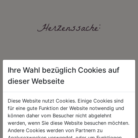
Herzenssache:
Ihre Wahl bezüglich Cookies auf
dieser Webseite
HARMONIE
FAIRNESS
Unser Sortiment steht für ein
Nicht immer ist der günstigste Preis
Diese Website nutzt Cookies. Einige Cookies sind
positives Lebensgefühl. Wir
auch ein guter Preis. Wir handeln
für eine gute Funktion der Website notwendig und
schenken natürliche, stilvolle
fair – im Hinblick auf unsere
Momente für harmonische Stunden
Kalkulation, angemessene
können daher vom Besucher nicht abgelehnt
zu Hause – den Ort, an dem
Entlohnung und unsere
werden, wenn Sie diese Website besuchen möchten.
Menschen sich geborgen fühlen und
nachhaltigen, gewachsenen
positive Energie schöpfen.
Geschäftsbeziehungen.
Andere Cookies werden von Partnern zu
Analysezwecken verwendet, oder um Funktionen