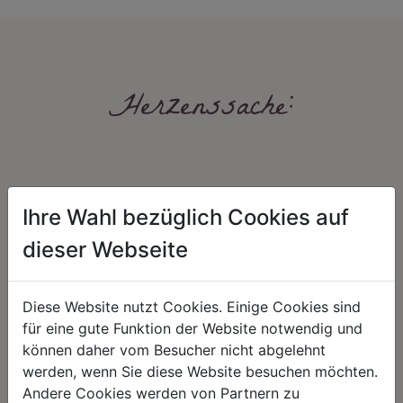
Herzenssache:
Ihre Wahl bezüglich Cookies auf
dieser Webseite
HARMONIE
FAIRNESS
Diese Website nutzt Cookies. Einige Cookies sind
Unser Sortiment steht für ein
Nicht immer ist der günstigste Preis
positives Lebensgefühl. Wir
auch ein guter Preis. Wir handeln
für eine gute Funktion der Website notwendig und
schenken natürliche, stilvolle
fair – im Hinblick auf unsere
können daher vom Besucher nicht abgelehnt
Momente für harmonische Stunden
Kalkulation, angemessene
werden, wenn Sie diese Website besuchen möchten.
zu Hause – den Ort, an dem
Entlohnung und unsere
Menschen sich geborgen fühlen und
nachhaltigen, gewachsenen
Andere Cookies werden von Partnern zu
positive Energie schöpfen.
Geschäftsbeziehungen.