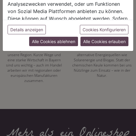
Analysezwecken verwendet, oder um Funktionen
von Sozial Media Plattformen anbieten zu können.
Diese können auf Wunsch abgelehnt werden. Sofern
sie unsere Webseite weiter nutzen, geben Sie
Details anzeigen
Cookies Konfigurieren
REGIONALITÄT
NACHHALTIGKEIT
Einwilligung zu unseren Cookies.
Alle Cookies ablehnen
Alle Cookies erlauben
Mit unserer eigenen
Energiewende hat bei uns Tradition.
Pflanzenproduktion setzen wir auf
Seit 1972 vertrauen wir auf
unsere Region. Kurze Wege und
alternative Energiequellen wie
eine starke Wirtschaft in Bayern
Solarenergie und Biogas. Statt der
sind uns wichtig – auch im Handel
chemischen Keule kommen bei uns
arbeiten wir mit regionalen oder
Nützlinge zum Einsatz – wie in der
europäischen Manufakturen
Natur.
zusammen.
Mehr als ein Onlineshop