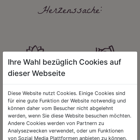
Herzenssache:
Ihre Wahl bezüglich Cookies auf
HARMONIE
FAIRNESS
dieser Webseite
Unser Sortiment steht für ein
Nicht immer ist der günstigste Preis
positives Lebensgefühl. Wir
auch ein guter Preis. Wir handeln
schenken natürliche, stilvolle
fair – im Hinblick auf unsere
Diese Website nutzt Cookies. Einige Cookies sind
Momente für harmonische Stunden
Kalkulation, angemessene
für eine gute Funktion der Website notwendig und
zu Hause – den Ort, an dem
Entlohnung und unsere
Menschen sich geborgen fühlen und
nachhaltigen, gewachsenen
können daher vom Besucher nicht abgelehnt
positive Energie schöpfen.
Geschäftsbeziehungen.
werden, wenn Sie diese Website besuchen möchten.
Andere Cookies werden von Partnern zu
Analysezwecken verwendet, oder um Funktionen
von Sozial Media Plattformen anbieten zu können.