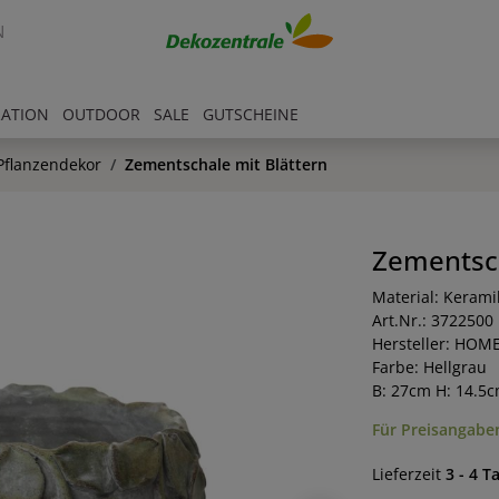
N
RATION
OUTDOOR
SALE
GUTSCHEINE
Pflanzendekor
Zementschale mit Blättern
Zementsch
Material: Kerami
Art.Nr.: 3722500
Hersteller: HOM
Farbe: Hellgrau
B: 27cm H: 14.5
Für Preisangaben
Lieferzeit
3 - 4 T