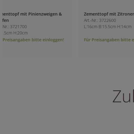
Zementtopf mit Zitronen
Zementvase mit Z
Art.-Nr.: 3722600
Art.-Nr.: 3722900
L:16cm B:15.5cm H:14cm
L:18cm B:18cm H:
Für Preisangaben bitte einloggen!
Für Preisangaben 
Zu