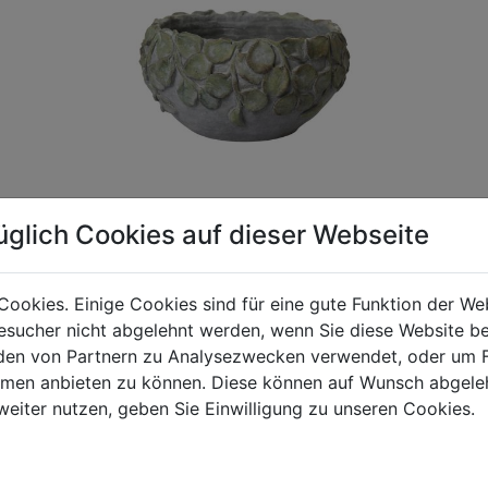
üglich Cookies auf dieser Webseite
Cookies. Einige Cookies sind für eine gute Funktion der W
gen Mehrwertsteuer und Versandkosten. Für Irrtümer und fehler
sucher nicht abgelehnt werden, wenn Sie diese Website b
R behalten wir uns die Berechnung eines Mindermengenzuschla
en von Partnern zu Analysezwecken verwendet, oder um 
chungen zwischen der Bildschirmdarstellung und dem Originala
ormen anbieten zu können. Diese können auf Wunsch abgele
weiter nutzen, geben Sie Einwilligung zu unseren Cookies.