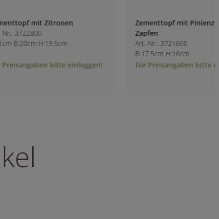
Zementtopf mit Pinienzweigen &
Zementvase mit V
Zapfen
Art.-Nr.: 3723300
Art.-Nr.: 3721600
L:29cm B:26.5cm H
B:17.5cm H:16cm
Für Preisangaben bitte einloggen!
Für Preisangaben b
kel