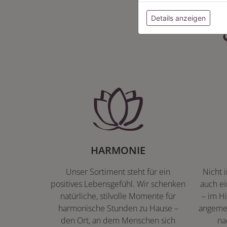
Details anzeigen
HARMONIE
Unser Sortiment steht für ein
Nicht 
positives Lebensgefühl. Wir schenken
auch ei
natürliche, stilvolle Momente für
– im Hi
harmonische Stunden zu Hause –
angeme
den Ort, an dem Menschen sich
na