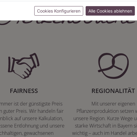
Herzenssache
Cookies Konfigurieren
Alle Cookies ablehnen
FAIRNESS
REGIONALITÄT
immer ist der günstigste Preis
Mit unserer eigenen
n guter Preis. Wir handeln fair
Pflanzenproduktion setzen w
nblick auf unsere Kalkulation,
unsere Region. Kurze Wege u
ssene Entlohnung und unsere
starke Wirtschaft in Bayern s
chhaltigen, gewachsenen
wichtig – auch im Handel arbe