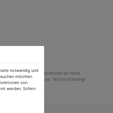
ebsite notwendig und
haft angezeigte Angaben übernehmen wir keine
esuchen möchten.
gs in Höhe von 5,00 EUR vor. Technisch bedingt
Funktionen von
rtikel auftreten.
hnt werden. Sofern