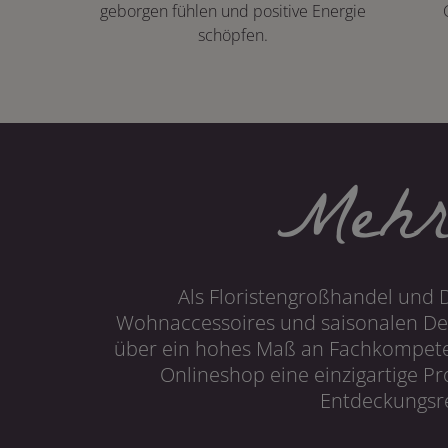
geborgen fühlen und positive Energie
schöpfen.
Mehr
Als Floristengroßhandel und 
Wohnaccessoires und saisonalen Dek
über ein hohes Maß an Fachkompetenz
Onlineshop eine einzigartige P
Entdeckungsre