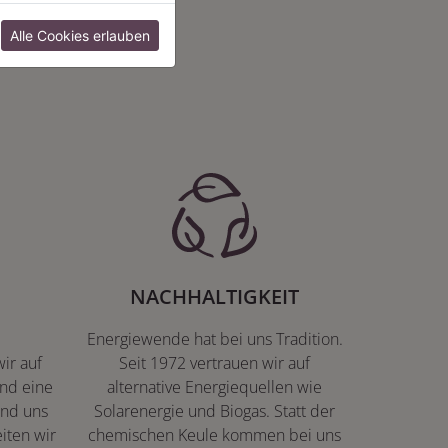
:
Alle Cookies erlauben
NACHHALTIGKEIT
Energiewende hat bei uns Tradition.
ir auf
Seit 1972 vertrauen wir auf
nd eine
alternative Energiequellen wie
ind uns
Solarenergie und Biogas. Statt der
iten wir
chemischen Keule kommen bei uns