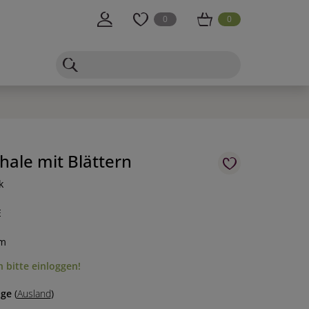
0
0
ale mit Blättern
k
E
cm
 bitte einloggen!
age
(
Ausland
)