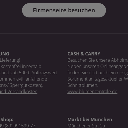
Firmenseite besuchen
RUNG
CASH & CARRY
Lieferung!
Besuchen Sie unsere Abholm
kostenfrei innerhalb
Neben unseren Onlineangebo
lands ab 500 € Auftragswert
finden Sie dort auch ein riesi
ommen evtl. anfallende
Sortiment an tagesaktueller 
ons-/ Sperrgutkosten).
Schnittblumen.
 und Versandkosten
www.blumenzentrale.de
 Shop:
Markt bei München
9 (89) 991599-77
Münchener Str. 2a