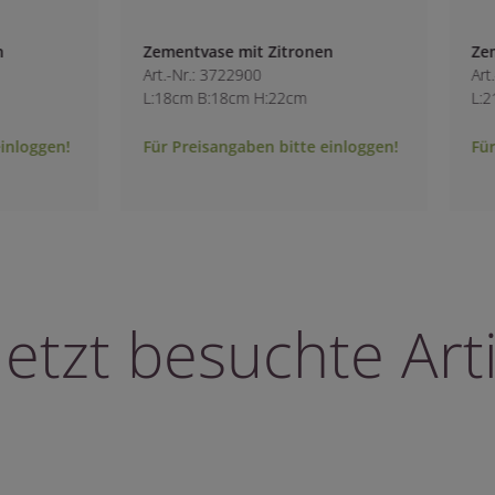
itronen
Zementtopf mit Zitronen
Art.-Nr.: 3722800
22cm
L:21cm B:20cm H:19.5cm
bitte einloggen!
Für Preisangaben bitte einloggen!
letzt besuchte Arti