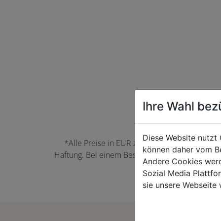
Ihre Wahl bez
Diese Website nutzt 
*Alle Preise in EUR zzgl. der jeweils gülti
können daher vom Be
Haftung. Bei einem Bestellwert unter 50,00 EU
Andere Cookies werd
können Farbabwei
Sozial Media Plattf
sie unsere Webseite 