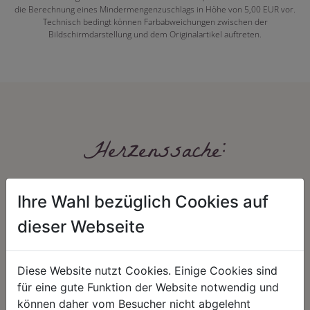
die Berechnung eines Mindermengenzuschlags in Höhe von 5,00 EUR vor.
Technisch bedingt können Farbabweichungen zwischen der
Bildschirmdarstellung und dem Originalartikel auftreten.
Herzenssache:
Ihre Wahl bezüglich Cookies auf
dieser Webseite
Diese Website nutzt Cookies. Einige Cookies sind
HARMONIE
FAIRNESS
für eine gute Funktion der Website notwendig und
können daher vom Besucher nicht abgelehnt
Unser Sortiment steht für ein
Nicht immer ist der günstigste Preis