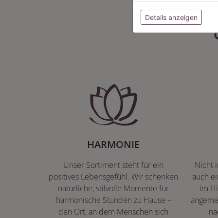
Details anzeigen
HARMONIE
Unser Sortiment steht für ein
Nicht 
positives Lebensgefühl. Wir schenken
auch ei
natürliche, stilvolle Momente für
– im Hi
harmonische Stunden zu Hause –
angeme
den Ort, an dem Menschen sich
na