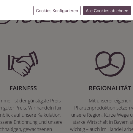
Herzenssache
Cookies Konfigurieren
Alle Cookies ablehnen
FAIRNESS
REGIONALITÄT
immer ist der günstigste Preis
Mit unserer eigenen
n guter Preis. Wir handeln fair
Pflanzenproduktion setzen w
nblick auf unsere Kalkulation,
unsere Region. Kurze Wege u
ssene Entlohnung und unsere
starke Wirtschaft in Bayern s
chhaltigen, gewachsenen
wichtig – auch im Handel arbe