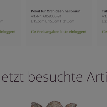
en hellbraun
Tulpen-Topf im Antikstil
1
Art.-Nr.: 2290600
 H:21.5cm
L:23.8cm B:22.5cm H:20.5cm
bitte einloggen!
Für Preisangaben bitte einloggen!
letzt besuchte Arti