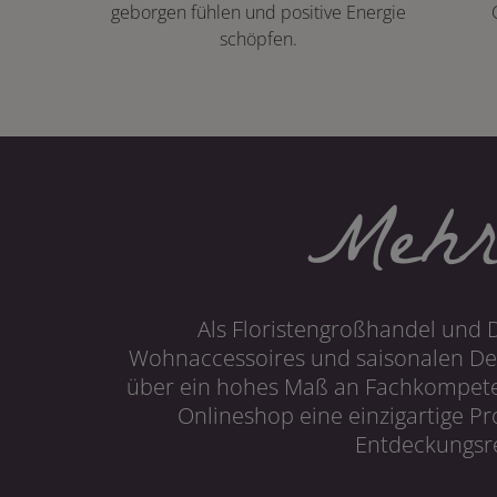
geborgen fühlen und positive Energie
schöpfen.
Mehr
Als Floristengroßhandel und 
Wohnaccessoires und saisonalen Dek
über ein hohes Maß an Fachkompetenz
Onlineshop eine einzigartige P
Entdeckungsre