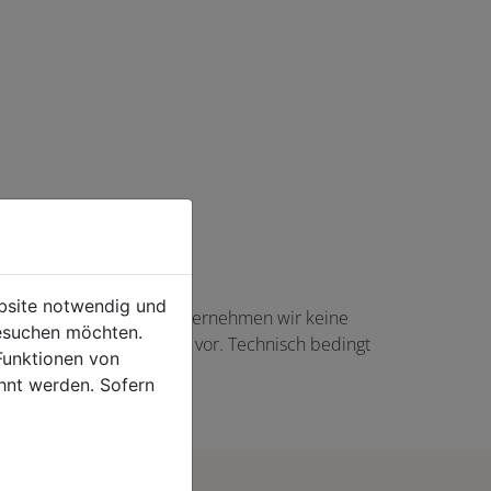
ebsite notwendig und
haft angezeigte Angaben übernehmen wir keine
esuchen möchten.
gs in Höhe von 5,00 EUR vor. Technisch bedingt
Funktionen von
rtikel auftreten.
hnt werden. Sofern