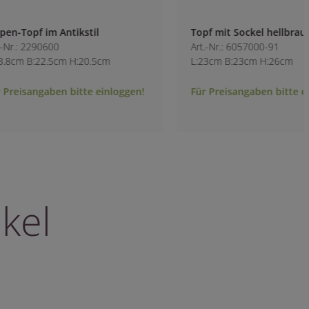
Topf mit Sockel hellbraun
Topf mit Sockel he
Art.-Nr.: 6057000-91
Art.-Nr.: 6057200-9
L:23cm B:23cm H:26cm
L:15cm B:15cm H:1
Für Preisangaben bitte einloggen!
Für Preisangaben b
kel