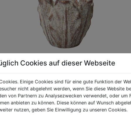
üglich Cookies auf dieser Webseite
Cookies. Einige Cookies sind für eine gute Funktion der W
gen Mehrwertsteuer und Versandkosten. Für Irrtümer und fehler
sucher nicht abgelehnt werden, wenn Sie diese Website b
R behalten wir uns die Berechnung eines Mindermengenzuschla
en von Partnern zu Analysezwecken verwendet, oder um 
chungen zwischen der Bildschirmdarstellung und dem Originala
ormen anbieten zu können. Diese können auf Wunsch abgele
weiter nutzen, geben Sie Einwilligung zu unseren Cookies.