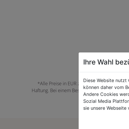
Ihre Wahl bez
Diese Website nutzt 
*Alle Preise in EUR zzgl. der jeweils gülti
können daher vom Be
Haftung. Bei einem Bestellwert unter 50,00 EU
Andere Cookies werd
können Farbabwei
Sozial Media Plattf
sie unsere Webseite 