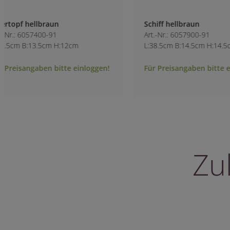
Schiff hellbraun
Pokal für Orchide
Art.-Nr.: 6057900-91
Art.-Nr.: 6058000-9
L:38.5cm B:14.5cm H:14.5cm
L:15.5cm B:15.5cm
Für Preisangaben bitte einloggen!
Für Preisangaben 
Zu