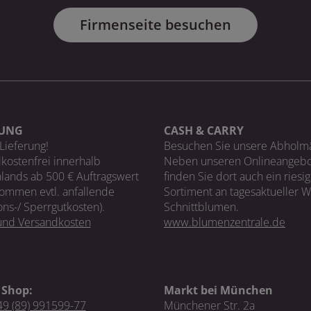
Firmenseite besuchen
RUNG
CASH & CARRY
Lieferung!
Besuchen Sie unsere Abholm
kostenfrei innerhalb
Neben unseren Onlineangebo
lands ab 500 € Auftragswert
finden Sie dort auch ein riesi
ommen evtl. anfallende
Sortiment an tagesaktueller 
ons-/ Sperrgutkosten).
Schnittblumen.
 und Versandkosten
www.blumenzentrale.de
 Shop:
Markt bei München
9 (89) 991599-77
Münchener Str. 2a