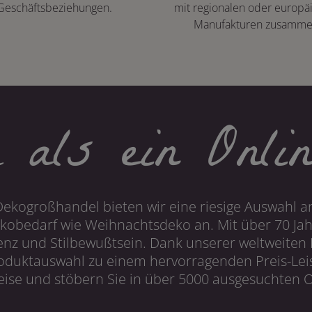
Geschäftsbeziehungen.
mit regionalen oder europä
Manufakturen zusamme
 als ein Onlin
Dekogroßhandel bieten wir eine riesige Auswahl an
obedarf wie Weihnachtsdeko an. Mit über 70 Ja
 und Stilbewußtsein. Dank unserer weltweiten I
roduktauswahl zu einem hervorragenden Preis-Leis
ise und stöbern Sie in über 5000 ausgesuchten On