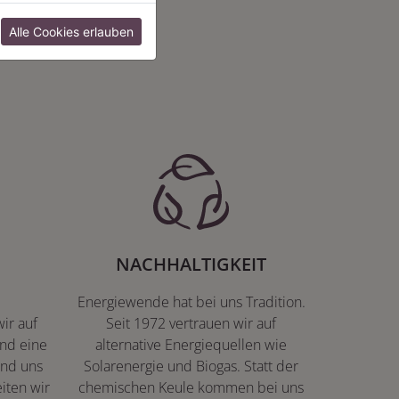
:
Alle Cookies erlauben
NACHHALTIGKEIT
Energiewende hat bei uns Tradition.
ir auf
Seit 1972 vertrauen wir auf
nd eine
alternative Energiequellen wie
ind uns
Solarenergie und Biogas. Statt der
iten wir
chemischen Keule kommen bei uns