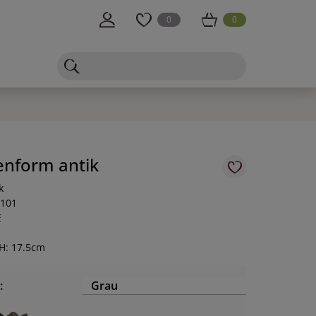
0
0
enform antik
k
-101
E
H: 17.5cm
:
Grau