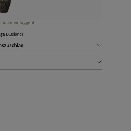
 bitte einloggen!
age
(
Ausland
)
nszuschlag