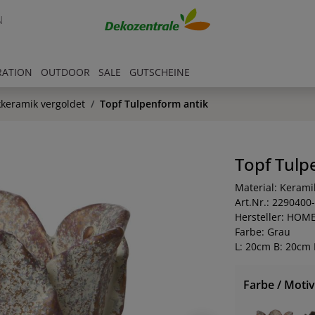
N
RATION
OUTDOOR
SALE
GUTSCHEINE
kkeramik vergoldet
Topf Tulpenform antik
Topf Tulp
Material: Kerami
Art.Nr.: 2290400
Hersteller: HOM
Farbe: Grau
L: 20cm B: 20cm 
Farbe / Motiv