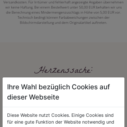
Versandkosten. Für Irrtümer und fehlerhaft angezeigte Angaben übernehmen
wir keine Haftung. Bei einem Bestellwert unter 50,00 EUR behalten wir uns
die Berechnung eines Mindermengenzuschlags in Höhe von 5,00 EUR vor.
Technisch bedingt können Farbabweichungen zwischen der
Bildschirmdarstellung und dem Originalartikel auftreten.
Herzenssache:
Ihre Wahl bezüglich Cookies auf
dieser Webseite
Diese Website nutzt Cookies. Einige Cookies sind
für eine gute Funktion der Website notwendig und
HARMONIE
FAIRNESS