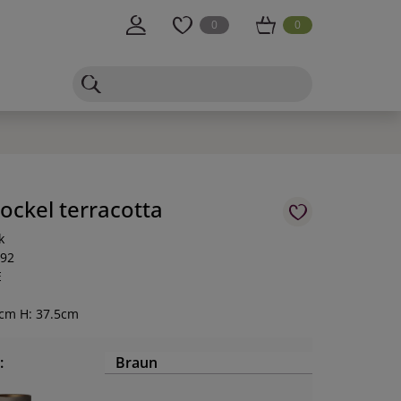
0
0
ockel terracotta
k
-92
E
5cm H: 37.5cm
:
Braun