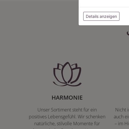
Details anzeigen
HARMONIE
Unser Sortiment steht für ein
Nicht 
positives Lebensgefühl. Wir schenken
auch ei
natürliche, stilvolle Momente für
– im Hi