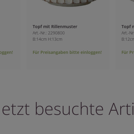
ster
Topf mit Rillenmuster
Art.-Nr.: 2290700
B:12cm H:11cm
bitte einloggen!
Für Preisangaben bitte einloggen!
letzt besuchte Arti