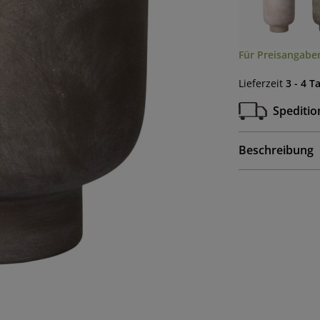
Für Preisangaben
Lieferzeit
3 - 4 T
Speditio
Beschreibung