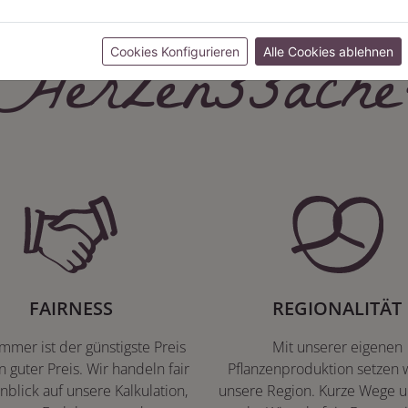
Herzenssache
Cookies Konfigurieren
Alle Cookies ablehnen
FAIRNESS
REGIONALITÄT
immer ist der günstigste Preis
Mit unserer eigenen
n guter Preis. Wir handeln fair
Pflanzenproduktion setzen w
nblick auf unsere Kalkulation,
unsere Region. Kurze Wege u