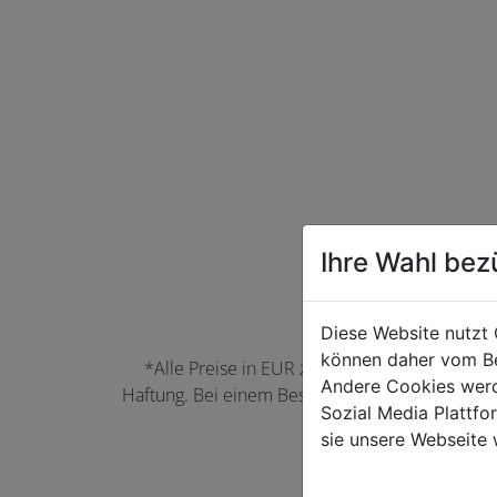
Ihre Wahl bez
Diese Website nutzt 
können daher vom Be
*Alle Preise in EUR zzgl. der jeweils gülti
Andere Cookies werd
Haftung. Bei einem Bestellwert unter 50,00 EU
Sozial Media Plattf
können Farbabwei
sie unsere Webseite 