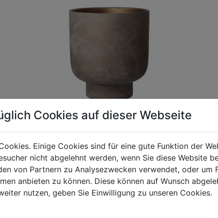
üglich Cookies auf dieser Webseite
Cookies. Einige Cookies sind für eine gute Funktion der W
sucher nicht abgelehnt werden, wenn Sie diese Website b
gen Mehrwertsteuer und Versandkosten. Für Irrtümer und fehler
en von Partnern zu Analysezwecken verwendet, oder um 
R behalten wir uns die Berechnung eines Mindermengenzuschla
ormen anbieten zu können. Diese können auf Wunsch abgele
chungen zwischen der Bildschirmdarstellung und dem Originala
weiter nutzen, geben Sie Einwilligung zu unseren Cookies.