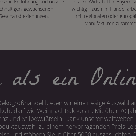
ssene Entlohnung und unsere
starke Wirtschaft in Bayern s
chhaltigen, gewachsenen
wichtig – auch im Handel arbe
Geschäftsbeziehungen.
mit regionalen oder europä
Manufakturen zusamme
 als ein Onlin
Dekogroßhandel bieten wir eine riesige Auswahl an
obedarf wie Weihnachtsdeko an. Mit über 70 Ja
 und Stilbewußtsein. Dank unserer weltweiten I
roduktauswahl zu einem hervorragenden Preis-Leis
ise und stöbern Sie in über 5000 ausgesuchten On