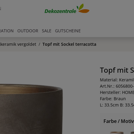
N
RATION
OUTDOOR
SALE
GUTSCHEINE
kkeramik vergoldet
Topf mit Sockel terracotta
Topf mit S
Material: Kerami
Art.Nr.: 6056800
Hersteller: HOM
Farbe: Braun
L: 33.5cm B: 33.
Farbe / Motiv