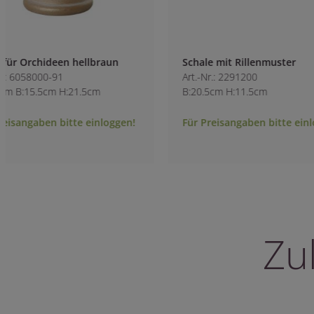
Schale mit Rillenmuster
Topf mit Rillenmu
Art.-Nr.: 2291200
Art.-Nr.: 2290800
B:20.5cm H:11.5cm
B:14cm H:13cm
Für Preisangaben bitte einloggen!
Für Preisangaben 
Zu