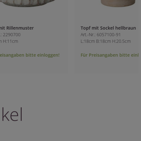
Topf mit Sockel hellbraun
Antik-Schale rund
Art.-Nr.: 6057100-91
Art.-Nr.: 2291700
L:18cm B:18cm H:20.5cm
B:23cm H:12.5cm
Für Preisangaben bitte einloggen!
Für Preisangaben b
kel