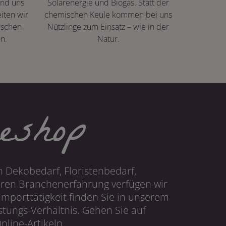
ind uns
Solarenergie und Biogas. Statt der
iten wir
chemischen Keule kommen bei uns
ischen
Nützlinge zum Einsatz – wie in der
n.
Natur.
eshop
 Dekobedarf, Floristenbedarf,
hren Branchenerfahrung verfügen wir
mporttätigkeit finden Sie in unserem
tungs-Verhältnis. Gehen Sie auf
line-Artikeln.