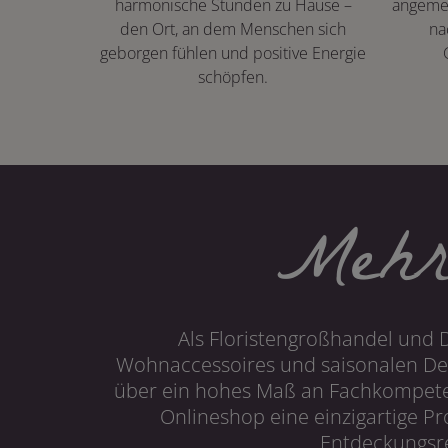
harmonische Stunden zu Hause –
angeme
den Ort, an dem Menschen sich
na
geborgen fühlen und positive Energie
schöpfen.
Mehr
Als Floristengroßhandel und 
Wohnaccessoires und saisonalen Dek
über ein hohes Maß an Fachkompetenz
Onlineshop eine einzigartige P
Entdeckungsre