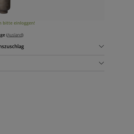
 bitte einloggen!
age
(
Ausland
)
nszuschlag