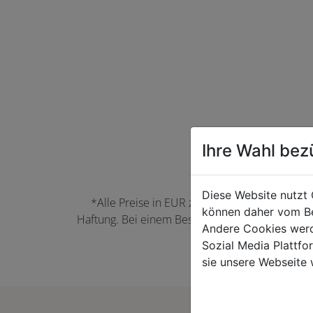
Ihre Wahl bez
Diese Website nutzt 
*Alle Preise in EUR zzgl. der jeweils gülti
können daher vom Be
Haftung. Bei einem Bestellwert unter 50,00 EU
Andere Cookies werd
können Farbabwei
Sozial Media Plattf
sie unsere Webseite 