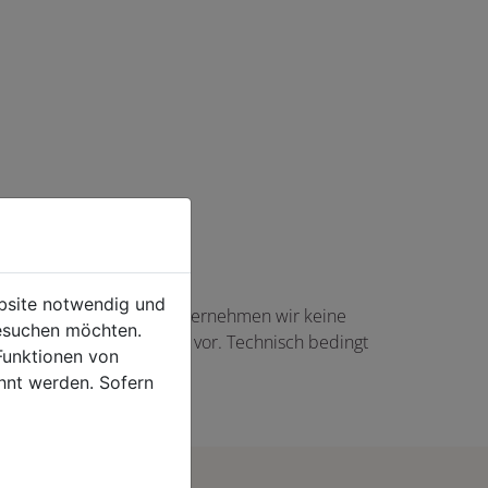
ebsite notwendig und
haft angezeigte Angaben übernehmen wir keine
esuchen möchten.
gs in Höhe von 5,00 EUR vor. Technisch bedingt
Funktionen von
rtikel auftreten.
hnt werden. Sofern