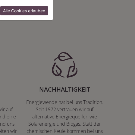
:
Alle Cookies erlauben
NACHHALTIGKEIT
Energiewende hat bei uns Tradition.
ir auf
Seit 1972 vertrauen wir auf
nd eine
alternative Energiequellen wie
ind uns
Solarenergie und Biogas. Statt der
iten wir
chemischen Keule kommen bei uns