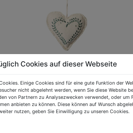
üglich Cookies auf dieser Webseite
Cookies. Einige Cookies sind für eine gute Funktion der W
gen Mehrwertsteuer und Versandkosten. Für Irrtümer und fehler
sucher nicht abgelehnt werden, wenn Sie diese Website b
R behalten wir uns die Berechnung eines Mindermengenzuschla
en von Partnern zu Analysezwecken verwendet, oder um 
chungen zwischen der Bildschirmdarstellung und dem Originala
ormen anbieten zu können. Diese können auf Wunsch abgele
weiter nutzen, geben Sie Einwilligung zu unseren Cookies.