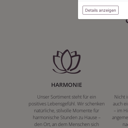
Details anzeigen
HARMONIE
Unser Sortiment steht für ein
Nicht 
positives Lebensgefühl. Wir schenken
auch ei
natürliche, stilvolle Momente für
– im Hi
harmonische Stunden zu Hause –
angeme
den Ort, an dem Menschen sich
na