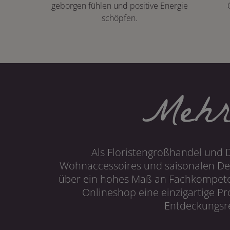
geborgen fühlen und positive Energie
schöpfen.
Mehr
Als Floristengroßhandel und 
Wohnaccessoires und saisonalen Dek
über ein hohes Maß an Fachkompetenz
Onlineshop eine einzigartige P
Entdeckungsre