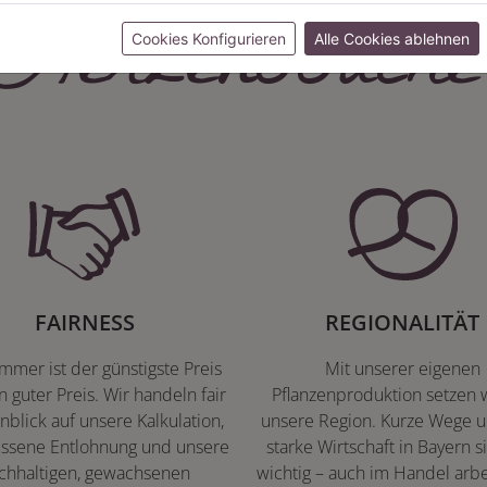
Herzenssache
Cookies Konfigurieren
Alle Cookies ablehnen
FAIRNESS
REGIONALITÄT
immer ist der günstigste Preis
Mit unserer eigenen
n guter Preis. Wir handeln fair
Pflanzenproduktion setzen w
nblick auf unsere Kalkulation,
unsere Region. Kurze Wege u
ssene Entlohnung und unsere
starke Wirtschaft in Bayern s
chhaltigen, gewachsenen
wichtig – auch im Handel arbe