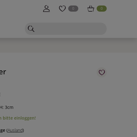
0
0
er
E
 H: 3cm
 bitte einloggen!
age
(
Ausland
)