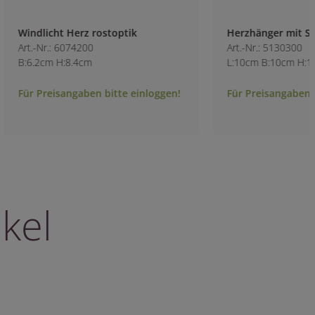
Windlicht Herz rostoptik
Herzhänger mit S
Art.-Nr.: 6074200
Art.-Nr.: 5130300
B:6.2cm H:8.4cm
L:10cm B:10cm H:1
Für Preisangaben bitte einloggen!
Für Preisangaben b
kel