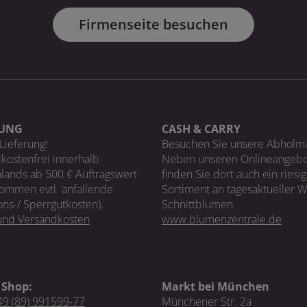
Firmenseite besuchen
RUNG
CASH & CARRY
Lieferung!
Besuchen Sie unsere Abholm
kostenfrei innerhalb
Neben unseren Onlineangebo
lands ab 500 € Auftragswert
finden Sie dort auch ein riesi
ommen evtl. anfallende
Sortiment an tagesaktueller 
ons-/ Sperrgutkosten).
Schnittblumen.
 und Versandkosten
www.blumenzentrale.de
 Shop:
Markt bei München
9 (89) 991599-77
Münchener Str. 2a