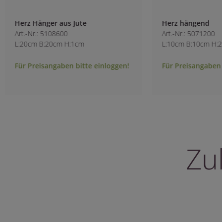
Herz Hänger aus Jute
Herz hängend
Art.-Nr.: 5108600
Art.-Nr.: 5071200
L:20cm B:20cm H:1cm
L:10cm B:10cm H:2
Für Preisangaben bitte einloggen!
Für Preisangaben 
Zu