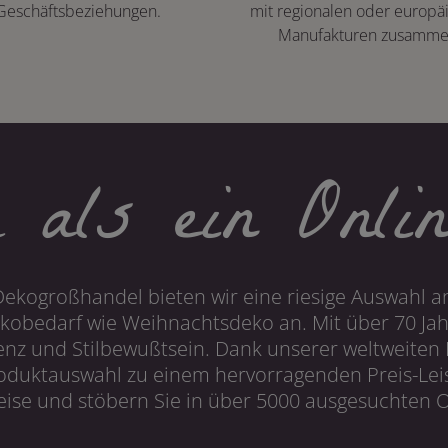
Geschäftsbeziehungen.
mit regionalen oder europä
Manufakturen zusamme
 als ein Onlin
Dekogroßhandel bieten wir eine riesige Auswahl an
obedarf wie Weihnachtsdeko an. Mit über 70 Ja
 und Stilbewußtsein. Dank unserer weltweiten I
roduktauswahl zu einem hervorragenden Preis-Leis
ise und stöbern Sie in über 5000 ausgesuchten On