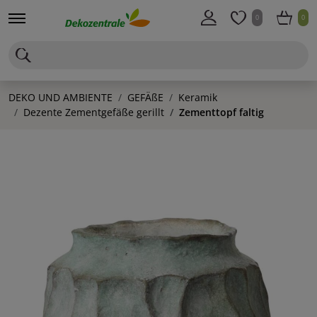
0
0
DEKO UND AMBIENTE
GEFÄßE
Keramik
Dezente Zementgefäße gerillt
Zementtopf faltig