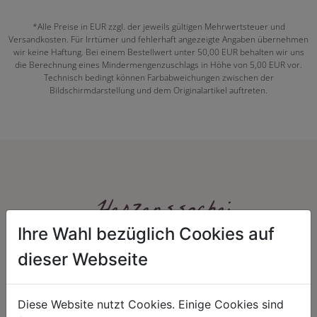
*Alle Preise in EUR zzgl. der jeweils gültigen Mehrwertsteuer und
Versandkosten. Für Irrtümer und fehlerhaft angezeigte Angaben übernehmen
wir keine Haftung. Bei einem Bestellwert unter 50,00 EUR behalten wir uns
die Berechnung eines Mindermengenzuschlags in Höhe von 5,00 EUR vor.
Technisch bedingt können Farbabweichungen zwischen der
Bildschirmdarstellung und dem Originalartikel auftreten.
Herzenssache:
Ihre Wahl bezüglich Cookies auf
dieser Webseite
Diese Website nutzt Cookies. Einige Cookies sind