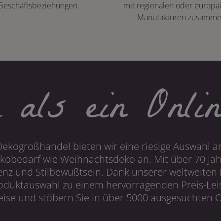
Geschäftsbeziehungen.
mit regionalen oder europä
Manufakturen zusamme
 als ein Onlin
Dekogroßhandel bieten wir eine riesige Auswahl an
obedarf wie Weihnachtsdeko an. Mit über 70 Ja
 und Stilbewußtsein. Dank unserer weltweiten I
roduktauswahl zu einem hervorragenden Preis-Leis
ise und stöbern Sie in über 5000 ausgesuchten On