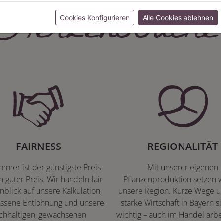
Herzenssache
Cookies Konfigurieren
Alle Cookies ablehnen
FAIRNESS
REGIONALITÄT
immer ist der günstigste Preis
Mit unserer eigenen
n guter Preis. Wir handeln fair
Pflanzenproduktion setzen w
nblick auf unsere Kalkulation,
unsere Region. Kurze Wege u
ssene Entlohnung und unsere
starke Wirtschaft in Bayern s
chhaltigen, gewachsenen
wichtig – auch im Handel arbe