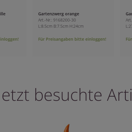
nge
Gartenzwerg Victory orange
0
Art.-Nr.: 2310700-30
:24cm
L:27cm B:21cm H:60cm
bitte einloggen!
Für Preisangaben bitte einloggen!
letzt besuchte Arti