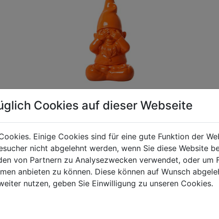
üglich Cookies auf dieser Webseite
Cookies. Einige Cookies sind für eine gute Funktion der W
gen Mehrwertsteuer und Versandkosten. Für Irrtümer und fehler
sucher nicht abgelehnt werden, wenn Sie diese Website b
R behalten wir uns die Berechnung eines Mindermengenzuschla
en von Partnern zu Analysezwecken verwendet, oder um 
chungen zwischen der Bildschirmdarstellung und dem Originala
ormen anbieten zu können. Diese können auf Wunsch abgele
weiter nutzen, geben Sie Einwilligung zu unseren Cookies.