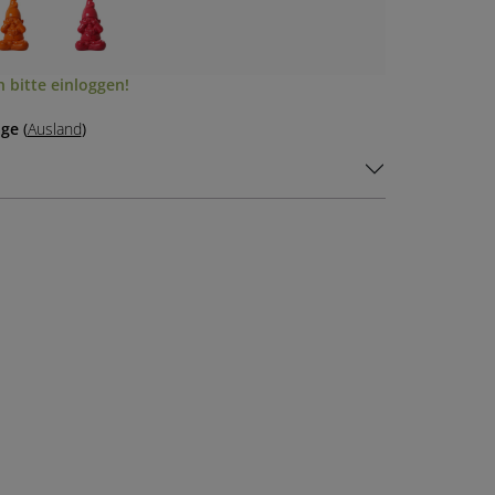
 bitte einloggen!
age
(
Ausland
)