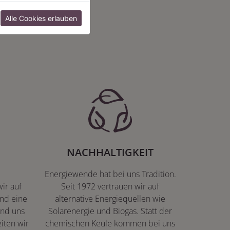
:
Alle Cookies erlauben
NACHHALTIGKEIT
Energiewende hat bei uns Tradition.
ir auf
Seit 1972 vertrauen wir auf
nd eine
alternative Energiequellen wie
ind uns
Solarenergie und Biogas. Statt der
iten wir
chemischen Keule kommen bei uns