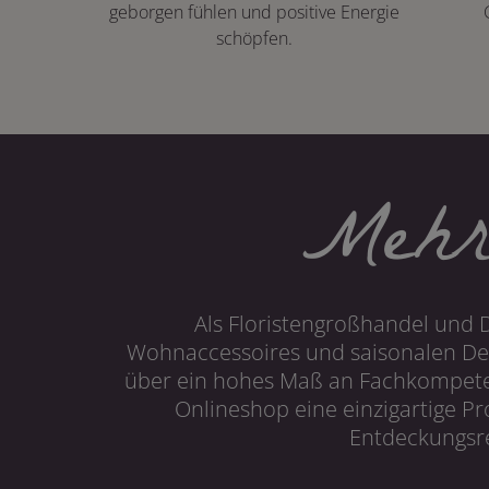
geborgen fühlen und positive Energie
schöpfen.
Mehr
Als Floristengroßhandel und 
Wohnaccessoires und saisonalen Dek
über ein hohes Maß an Fachkompetenz
Onlineshop eine einzigartige P
Entdeckungsre