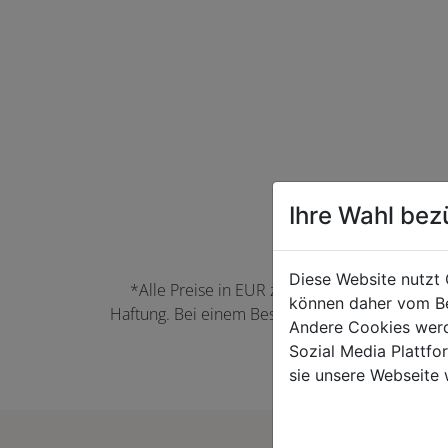
Ihre Wahl bez
Diese Website nutzt 
*Alle Preise in EUR zzgl. der jeweils gülti
können daher vom Be
Haftung. Bei einem Bestellwert unter 50,00 EU
Andere Cookies werd
können Farbabwei
Sozial Media Plattf
sie unsere Webseite 