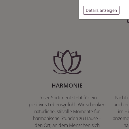
Details anzeigen
HARMONIE
Unser Sortiment steht für ein
Nicht 
positives Lebensgefühl. Wir schenken
auch ei
natürliche, stilvolle Momente für
– im Hi
harmonische Stunden zu Hause –
angeme
den Ort, an dem Menschen sich
na