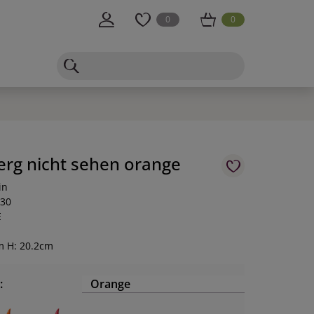
0
0
rg nicht sehen orange
in
-30
E
m H: 20.2cm
:
Orange