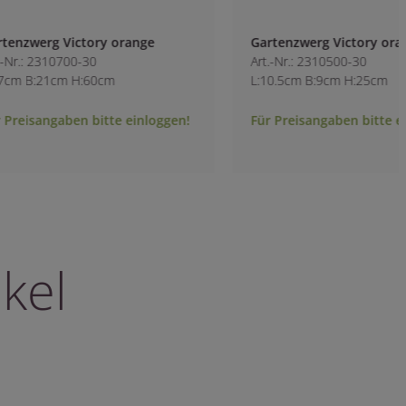
Gartenzwerg Victory orange
Gartenzwerg Herz
Art.-Nr.: 2310500-30
Art.-Nr.: 2310900-5
L:10.5cm B:9cm H:25cm
L:17cm B:17cm H:4
Für Preisangaben bitte einloggen!
Für Preisangaben b
kel