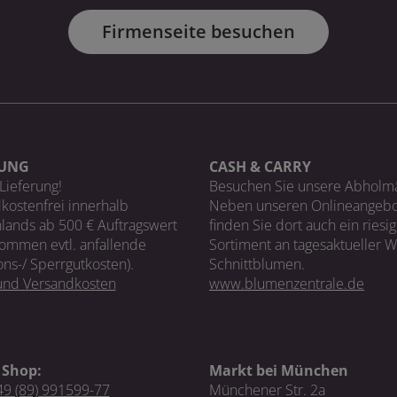
Firmenseite besuchen
RUNG
CASH & CARRY
Lieferung!
Besuchen Sie unsere Abholm
kostenfrei innerhalb
Neben unseren Onlineangebo
lands ab 500 € Auftragswert
finden Sie dort auch ein riesi
ommen evtl. anfallende
Sortiment an tagesaktueller 
ons-/ Sperrgutkosten).
Schnittblumen.
 und Versandkosten
www.blumenzentrale.de
 Shop:
Markt bei München
9 (89) 991599-77
Münchener Str. 2a