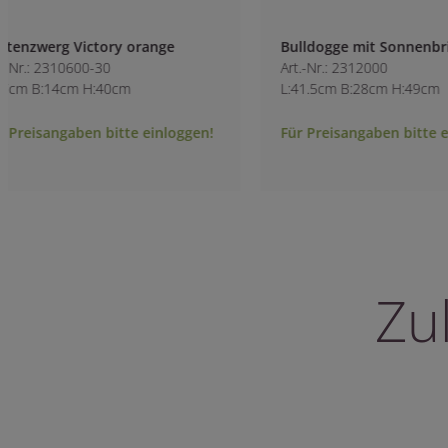
Bulldogge mit Sonnenbrille
Gartenzwerg ora
Art.-Nr.: 2312000
Art.-Nr.: 9168200-3
L:41.5cm B:28cm H:49cm
L:8.5cm B:7.5cm H
Für Preisangaben bitte einloggen!
Für Preisangaben 
Zu