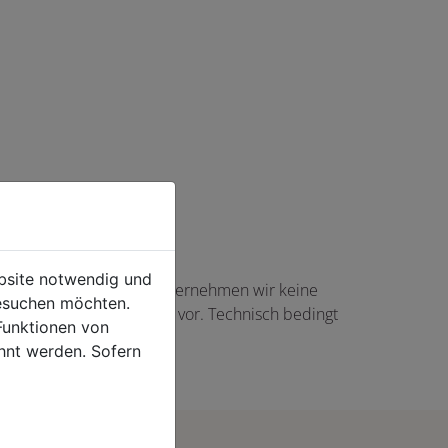
ebsite notwendig und
haft angezeigte Angaben übernehmen wir keine
esuchen möchten.
gs in Höhe von 5,00 EUR vor. Technisch bedingt
Funktionen von
rtikel auftreten.
hnt werden. Sofern