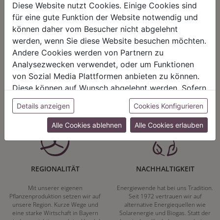
Diese Website nutzt Cookies. Einige Cookies sind
für eine gute Funktion der Website notwendig und
können daher vom Besucher nicht abgelehnt
werden, wenn Sie diese Website besuchen möchten.
HARMONIE
FAIRNESS
Andere Cookies werden von Partnern zu
Analysezwecken verwendet, oder um Funktionen
Unser Sortiment steht für ein
Nicht immer ist der günstigste Preis
positives Lebensgefühl. Wir
auch ein guter Preis. Wir handeln
von Sozial Media Plattformen anbieten zu können.
schenken natürliche, stilvolle
fair – im Hinblick auf unsere
Diese können auf Wunsch abgelehnt werden. Sofern
Momente für harmonische Stunden
Kalkulation, angemessene
zu Hause – den Ort, an dem
Entlohnung und unsere
sie unsere Webseite weiter nutzen, geben Sie
Details anzeigen
Cookies Konfigurieren
Menschen sich geborgen fühlen und
nachhaltigen, gewachsenen
Einwilligung zu unseren Cookies.
positive Energie schöpfen.
Geschäftsbeziehungen.
Alle Cookies ablehnen
Alle Cookies erlauben
REGIONALITÄT
NACHHALTIGKEIT
Mit unserer eigenen
Energiewende hat bei uns Tradition.
Pflanzenproduktion setzen wir auf
Seit 1972 vertrauen wir auf
unsere Region. Kurze Wege und
alternative Energiequellen wie
eine starke Wirtschaft in Bayern
Solarenergie und Biogas. Statt der