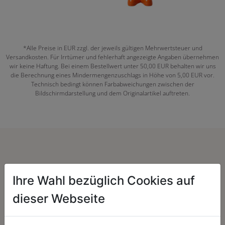
*Alle Preise in EUR zzgl. der jeweils gültigen Mehrwertsteuer und
Versandkosten. Für Irrtümer und fehlerhaft angezeigte Angaben übernehmen
wir keine Haftung. Bei einem Bestellwert unter 50,00 EUR behalten wir uns
die Berechnung eines Mindermengenzuschlags in Höhe von 5,00 EUR vor.
Technisch bedingt können Farbabweichungen zwischen der
Bildschirmdarstellung und dem Originalartikel auftreten.
Herzenssache:
Ihre Wahl bezüglich Cookies auf
dieser Webseite