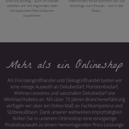
sind uns wichtig – auch im Handel
chemischen Keule kommen bei uns
arbeiten wir mit regionalen oder
Nützlinge zum Einsatz – wie in der
europäischen Manufakturen
Natur.
zusammen.
Mehr als ein Onlineshop
Als Floristengroßhandel und Dekogroßhandel bieten wir
eine riesige Auswahl an Dekobedarf, Floristenbedarf,
Wohnaccessoires und saisonalen Dekobedarf wie
Weihnachtsdeko an. Mit über 70 Jahren Branchenerfahrung
verfügen wir über ein hohes Maß an Fachkompetenz und
Stilbewußtsein. Dank unserer weltweiten Importtätigkeit
finden Sie in unserem Onlineshop eine einzigartige
Produktauswahl zu einem hervorragenden Preis-Leistungs-