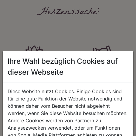
Herzenssache:
Ihre Wahl bezüglich Cookies auf
HARMONIE
FAIRNESS
dieser Webseite
Unser Sortiment steht für ein
Nicht immer ist der günstigste Preis
positives Lebensgefühl. Wir
auch ein guter Preis. Wir handeln
schenken natürliche, stilvolle
fair – im Hinblick auf unsere
Diese Website nutzt Cookies. Einige Cookies sind
Momente für harmonische Stunden
Kalkulation, angemessene
für eine gute Funktion der Website notwendig und
zu Hause – den Ort, an dem
Entlohnung und unsere
können daher vom Besucher nicht abgelehnt
Menschen sich geborgen fühlen und
nachhaltigen, gewachsenen
positive Energie schöpfen.
Geschäftsbeziehungen.
werden, wenn Sie diese Website besuchen möchten.
Andere Cookies werden von Partnern zu
Analysezwecken verwendet, oder um Funktionen
von Sozial Media Plattformen anbieten zu können.