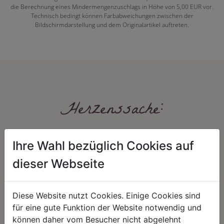
die Berechnung eines Mindermengenzuschlags in Höhe von 5,00 EUR vor.
Technisch bedingt können Farbabweichungen zwischen der
Bildschirmdarstellung und dem Originalartikel auftreten.
Herzenssache:
Ihre Wahl bezüglich Cookies auf
dieser Webseite
Diese Website nutzt Cookies. Einige Cookies sind
HARMONIE
FAIRNESS
für eine gute Funktion der Website notwendig und
können daher vom Besucher nicht abgelehnt
Unser Sortiment steht für ein
Nicht immer ist der günstigste Preis