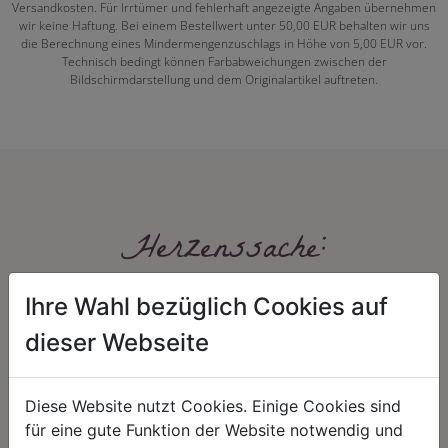
Versandkosten. Für Irrtümer und fehlerhaft angezeigte Angaben übernehmen
wir keine Haftung. Bei einem Bestellwert unter 50,00 EUR behalten wir uns
die Berechnung eines Mindermengenzuschlags in Höhe von 5,00 EUR vor.
Technisch bedingt können Farbabweichungen zwischen der
Bildschirmdarstellung und dem Originalartikel auftreten.
Herzenssache:
Ihre Wahl bezüglich Cookies auf
dieser Webseite
Diese Website nutzt Cookies. Einige Cookies sind
für eine gute Funktion der Website notwendig und
HARMONIE
FAIRNESS