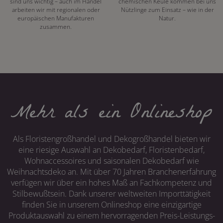
sind uns wichtig – auch im Handel
chemischen Keule kommen bei uns
arbeiten wir mit regionalen oder
Nützlinge zum Einsatz – wie in der
europäischen Manufakturen
Natur.
zusammen.
Mehr als ein Onlineshop
Als Floristengroßhandel und Dekogroßhandel bieten wir
eine riesige Auswahl an Dekobedarf, Floristenbedarf,
Wohnaccessoires und saisonalen Dekobedarf wie
Weihnachtsdeko an. Mit über 70 Jahren Branchenerfahrung
verfügen wir über ein hohes Maß an Fachkompetenz und
Stilbewußtsein. Dank unserer weltweiten Importtätigkeit
finden Sie in unserem Onlineshop eine einzigartige
Produktauswahl zu einem hervorragenden Preis-Leistungs-