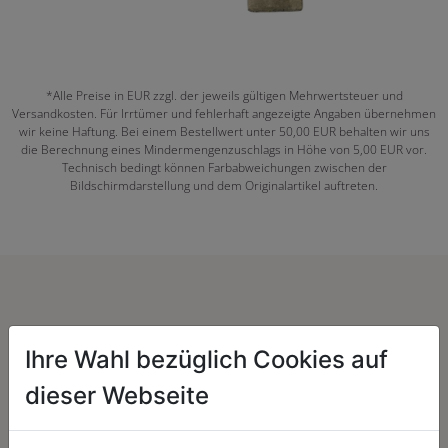
*Alle Preise in EUR zzgl. der jeweils gültigen Mehrwertsteuer und
Versandkosten. Für Irrtümer und fehlerhaft angezeigte Angaben übernehmen
wir keine Haftung. Bei einem Bestellwert unter 50,00 EUR behalten wir uns
die Berechnung eines Mindermengenzuschlags in Höhe von 5,00 EUR vor.
Technisch bedingt können Farbabweichungen zwischen der
Bildschirmdarstellung und dem Originalartikel auftreten.
Herzenssache:
Ihre Wahl bezüglich Cookies auf
dieser Webseite