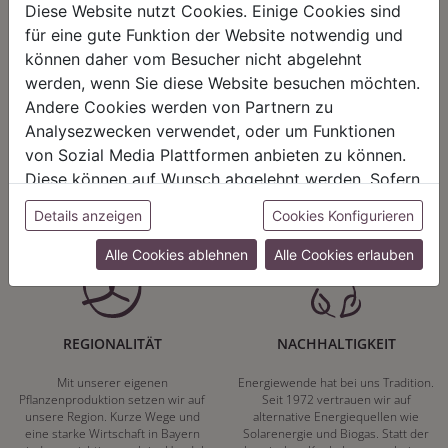
Diese Website nutzt Cookies. Einige Cookies sind
für eine gute Funktion der Website notwendig und
können daher vom Besucher nicht abgelehnt
werden, wenn Sie diese Website besuchen möchten.
HARMONIE
FAIRNESS
Andere Cookies werden von Partnern zu
Analysezwecken verwendet, oder um Funktionen
Unser Sortiment steht für ein
Nicht immer ist der günstigste Preis
positives Lebensgefühl. Wir
auch ein guter Preis. Wir handeln
von Sozial Media Plattformen anbieten zu können.
schenken natürliche, stilvolle
fair – im Hinblick auf unsere
Diese können auf Wunsch abgelehnt werden. Sofern
Momente für harmonische Stunden
Kalkulation, angemessene
zu Hause – den Ort, an dem
Entlohnung und unsere
sie unsere Webseite weiter nutzen, geben Sie
Details anzeigen
Cookies Konfigurieren
Menschen sich geborgen fühlen und
nachhaltigen, gewachsenen
Einwilligung zu unseren Cookies.
positive Energie schöpfen.
Geschäftsbeziehungen.
Alle Cookies ablehnen
Alle Cookies erlauben
REGIONALITÄT
NACHHALTIGKEIT
Mit unserer eigenen
Energiewende hat bei uns Tradition.
Pflanzenproduktion setzen wir auf
Seit 1972 vertrauen wir auf
unsere Region. Kurze Wege und
alternative Energiequellen wie
eine starke Wirtschaft in Bayern
Solarenergie und Biogas. Statt der