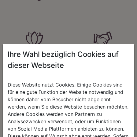
Ihre Wahl bezüglich Cookies auf
HARMONIE
FAIRNESS
dieser Webseite
Unser Sortiment steht für ein
Nicht immer ist der günstigste Preis
positives Lebensgefühl. Wir
auch ein guter Preis. Wir handeln
schenken natürliche, stilvolle
fair – im Hinblick auf unsere
Momente für harmonische Stunden
Kalkulation, angemessene
Diese Website nutzt Cookies. Einige Cookies sind
zu Hause – den Ort, an dem
Entlohnung und unsere
für eine gute Funktion der Website notwendig und
Menschen sich geborgen fühlen und
nachhaltigen, gewachsenen
positive Energie schöpfen.
Geschäftsbeziehungen.
können daher vom Besucher nicht abgelehnt
werden, wenn Sie diese Website besuchen möchten.
Andere Cookies werden von Partnern zu
Analysezwecken verwendet, oder um Funktionen
von Sozial Media Plattformen anbieten zu können.
REGIONALITÄT
NACHHALTIGKEIT
Diese können auf Wunsch abgelehnt werden. Sofern