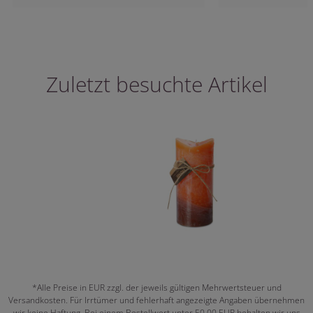
Zuletzt besuchte Artikel
*Alle Preise in EUR zzgl. der jeweils gültigen Mehrwertsteuer und
Versandkosten. Für Irrtümer und fehlerhaft angezeigte Angaben übernehmen
wir keine Haftung. Bei einem Bestellwert unter 50,00 EUR behalten wir uns