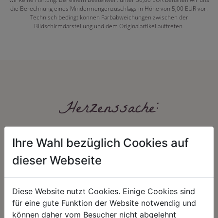
die Berechnung eines Mindermengenzuschlags in Höhe von 5,00 EUR vor.
Technisch bedingt können Farbabweichungen zwischen der
Bildschirmdarstellung und dem Originalartikel auftreten.
Herzenssache:
Ihre Wahl bezüglich Cookies auf
dieser Webseite
Diese Website nutzt Cookies. Einige Cookies sind
HARMONIE
FAIRNESS
für eine gute Funktion der Website notwendig und
können daher vom Besucher nicht abgelehnt