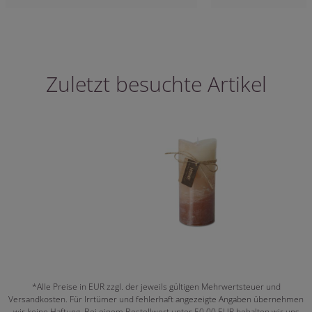
Zuletzt besuchte Artikel
*Alle Preise in EUR zzgl. der jeweils gültigen Mehrwertsteuer und
Versandkosten. Für Irrtümer und fehlerhaft angezeigte Angaben übernehmen
wir keine Haftung. Bei einem Bestellwert unter 50,00 EUR behalten wir uns