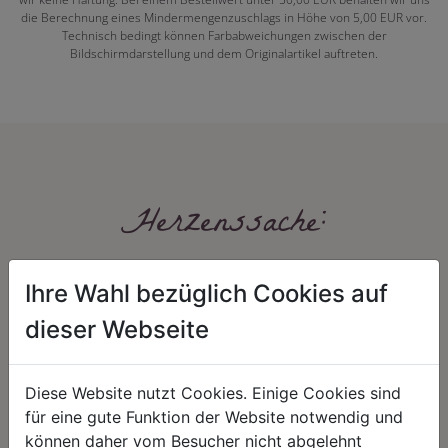
die Berechnung eines Mindermengenzuschlags in Höhe von 5,00 EUR vor.
Technisch bedingt können Farbabweichungen zwischen der
Bildschirmdarstellung und dem Originalartikel auftreten.
Herzenssache:
Ihre Wahl bezüglich Cookies auf
dieser Webseite
Diese Website nutzt Cookies. Einige Cookies sind
HARMONIE
FAIRNESS
für eine gute Funktion der Website notwendig und
können daher vom Besucher nicht abgelehnt