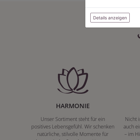
Details anzeigen
HARMONIE
Unser Sortiment steht für ein
Nicht 
positives Lebensgefühl. Wir schenken
auch ei
natürliche, stilvolle Momente für
– im Hi