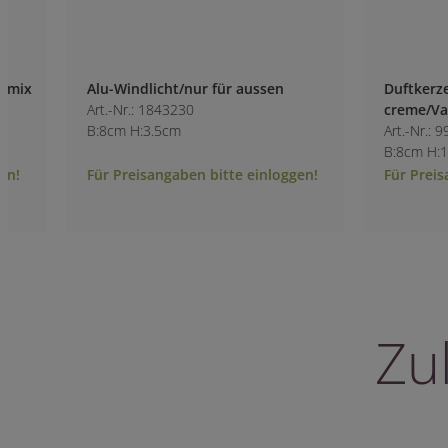
Alu-Windlicht/nur für aussen
Duftkerze im Ein
Art.-Nr.: 1843230
creme/Vanille
B:8cm H:3.5cm
Art.-Nr.: 9980700-1
B:8cm H:14.5cm
Für Preisangaben bitte einloggen!
Für Preisangaben 
Zu