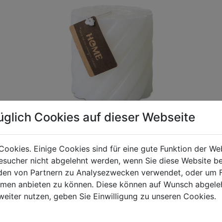
üglich Cookies auf dieser Webseite
Cookies. Einige Cookies sind für eine gute Funktion der W
sucher nicht abgelehnt werden, wenn Sie diese Website b
gen Mehrwertsteuer und Versandkosten. Für Irrtümer und fehler
en von Partnern zu Analysezwecken verwendet, oder um 
R behalten wir uns die Berechnung eines Mindermengenzuschla
ormen anbieten zu können. Diese können auf Wunsch abgele
chungen zwischen der Bildschirmdarstellung und dem Originala
weiter nutzen, geben Sie Einwilligung zu unseren Cookies.