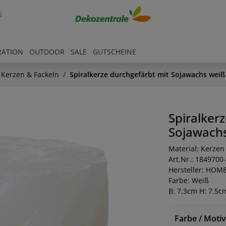
N
RATION
OUTDOOR
SALE
GUTSCHEINE
Kerzen & Fackeln
Spiralkerze durchgefärbt mit Sojawachs weiß
Spiralker
Sojawach
Material: Kerzen
Art.Nr.: 1849700
Hersteller: HOM
Farbe: Weiß
B: 7.3cm H: 7.5c
Farbe / Motiv