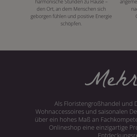
harmonische Stunden zu Hause –
angeme
den Ort, an dem Menschen sich
na
geborgen fühlen und positive Energie
schöpfen.
Mehr
Als Floristengroßhandel und 
Wohnaccessoires und saisonalen Dek
über ein hohes Maß an Fachkompetenz
Onlineshop eine einzigartige P
Entdeckungsre