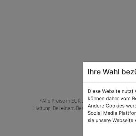
Ihre Wahl bez
Diese Website nutzt 
können daher vom Be
*Alle Preise in EUR zzgl. der jeweils gülti
Andere Cookies werd
Haftung. Bei einem Bestellwert unter 50,00 EU
Sozial Media Plattf
können Farbabwei
sie unsere Webseite 