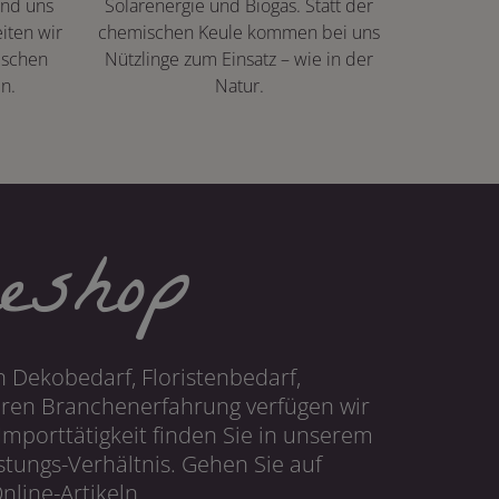
ind uns
Solarenergie und Biogas. Statt der
iten wir
chemischen Keule kommen bei uns
ischen
Nützlinge zum Einsatz – wie in der
n.
Natur.
eshop
 Dekobedarf, Floristenbedarf,
hren Branchenerfahrung verfügen wir
mporttätigkeit finden Sie in unserem
tungs-Verhältnis. Gehen Sie auf
line-Artikeln.