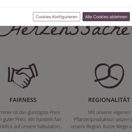
Herzenssache
Cookies Konfigurieren
Alle Cookies ablehnen
FAIRNESS
REGIONALITÄT
immer ist der günstigste Preis
Mit unserer eigenen
n guter Preis. Wir handeln fair
Pflanzenproduktion setzen w
nblick auf unsere Kalkulation,
unsere Region. Kurze Wege u