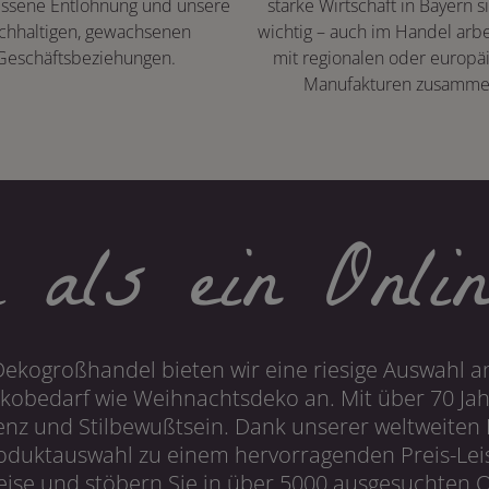
ssene Entlohnung und unsere
starke Wirtschaft in Bayern s
chhaltigen, gewachsenen
wichtig – auch im Handel arbe
Geschäftsbeziehungen.
mit regionalen oder europä
Manufakturen zusamme
 als ein Onlin
Dekogroßhandel bieten wir eine riesige Auswahl an
obedarf wie Weihnachtsdeko an. Mit über 70 Ja
 und Stilbewußtsein. Dank unserer weltweiten I
roduktauswahl zu einem hervorragenden Preis-Leis
ise und stöbern Sie in über 5000 ausgesuchten On