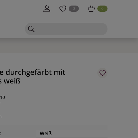
0
0
ze durchgefärbt mit
s weiß
-10
E
m
:
Weiß