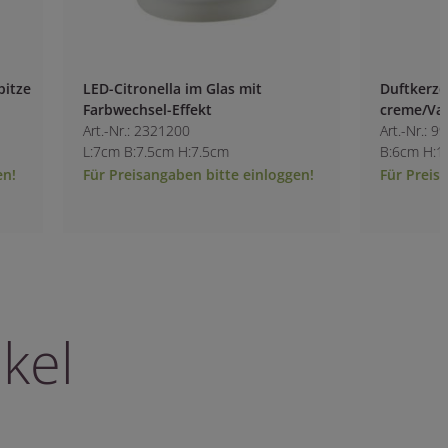
LED-Citronella im Glas mit
Duftkerze im Einm
Farbwechsel-Effekt
creme/Vanille
Art.-Nr.: 2321200
Art.-Nr.: 9980600-1
L:7cm B:7.5cm H:7.5cm
B:6cm H:11cm
Für Preisangaben bitte einloggen!
Für Preisangaben b
kel