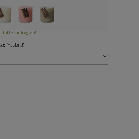
 bitte einloggen!
age
(
Ausland
)