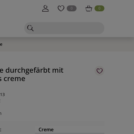
0
0
me
ze durchgefärbt mit
s creme
-13
E
m
:
Creme