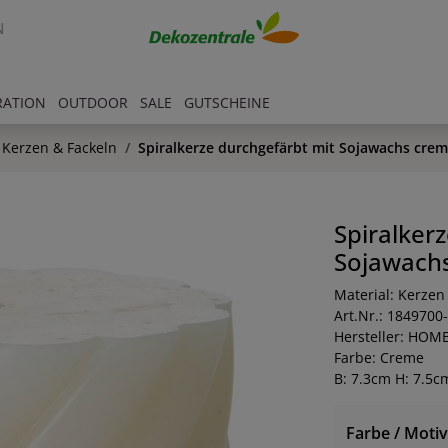
N
RATION
OUTDOOR
SALE
GUTSCHEINE
Kerzen & Fackeln
Spiralkerze durchgefärbt mit Sojawachs cre
Spiralker
Sojawach
Material: Kerzen
Art.Nr.: 1849700
Hersteller: HOM
Farbe: Creme
B: 7.3cm H: 7.5c
Farbe / Motiv