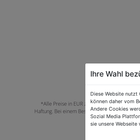
Ihre Wahl bez
Diese Website nutzt 
können daher vom Be
*Alle Preise in EUR zzgl. der jeweils gülti
Andere Cookies werd
Haftung. Bei einem Bestellwert unter 50,00 EU
Sozial Media Plattf
können Farbabwei
sie unsere Webseite 