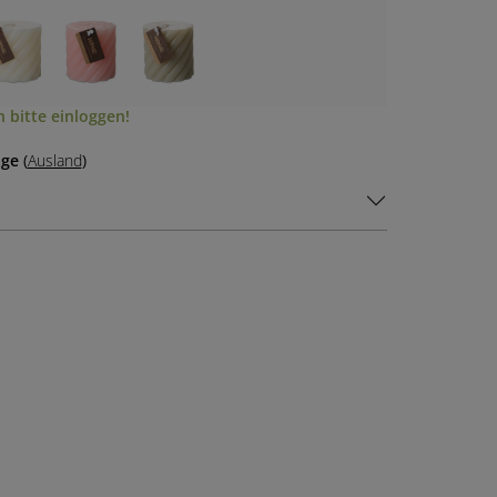
 bitte einloggen!
age
(
Ausland
)