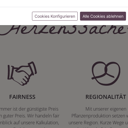
Herzenssache
Cookies Konfigurieren
Alle Cookies ablehnen
FAIRNESS
REGIONALITÄT
immer ist der günstigste Preis
Mit unserer eigenen
n guter Preis. Wir handeln fair
Pflanzenproduktion setzen w
nblick auf unsere Kalkulation,
unsere Region. Kurze Wege u