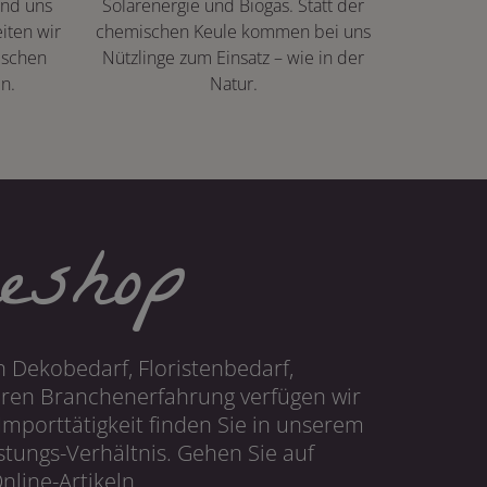
ind uns
Solarenergie und Biogas. Statt der
iten wir
chemischen Keule kommen bei uns
ischen
Nützlinge zum Einsatz – wie in der
n.
Natur.
eshop
 Dekobedarf, Floristenbedarf,
hren Branchenerfahrung verfügen wir
mporttätigkeit finden Sie in unserem
tungs-Verhältnis. Gehen Sie auf
line-Artikeln.