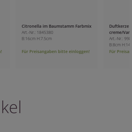
Citronella im Baumstamm Farbmix
Duftkerze im Einm
Art.-Nr.: 1845380
creme/Vanille
B:16cm H:7.5cm
Art.-Nr.: 9980700-1
B:8cm H:14.5cm
Für Preisangaben bitte einloggen!
Für Preisangaben b
kel