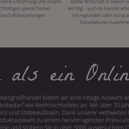
ssene Entlohnung und unsere
starke Wirtschaft in Bayern s
chhaltigen, gewachsenen
wichtig – auch im Handel arbe
Geschäftsbeziehungen.
mit regionalen oder europä
Manufakturen zusamme
 als ein Onlin
Dekogroßhandel bieten wir eine riesige Auswahl an
obedarf wie Weihnachtsdeko an. Mit über 70 Ja
 und Stilbewußtsein. Dank unserer weltweiten I
roduktauswahl zu einem hervorragenden Preis-Leis
ise und stöbern Sie in über 5000 ausgesuchten On