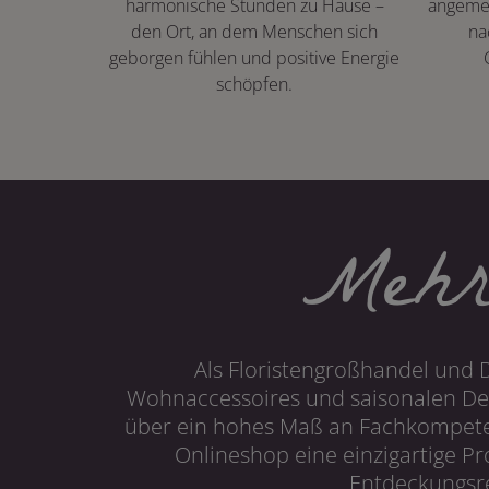
harmonische Stunden zu Hause –
angeme
den Ort, an dem Menschen sich
na
geborgen fühlen und positive Energie
schöpfen.
Mehr
Als Floristengroßhandel und 
Wohnaccessoires und saisonalen Dek
über ein hohes Maß an Fachkompetenz
Onlineshop eine einzigartige P
Entdeckungsre