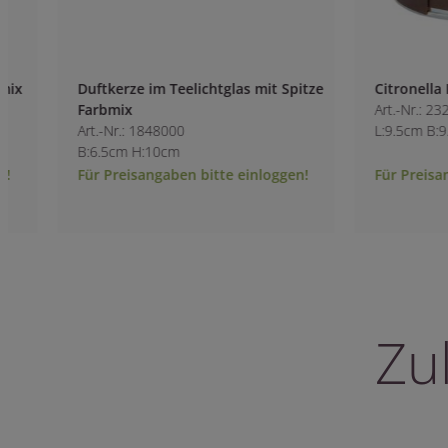
Duftkerze im Teelichtglas mit Spitze
Citronella Kerze i
Farbmix
Art.-Nr.: 2321400
Art.-Nr.: 1848000
L:9.5cm B:9.5cm H
B:6.5cm H:10cm
Für Preisangaben bitte einloggen!
Für Preisangaben 
Zu