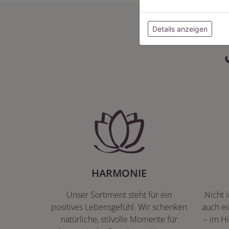
Details anzeigen
HARMONIE
Unser Sortiment steht für ein
Nicht 
positives Lebensgefühl. Wir schenken
auch ei
natürliche, stilvolle Momente für
– im Hi