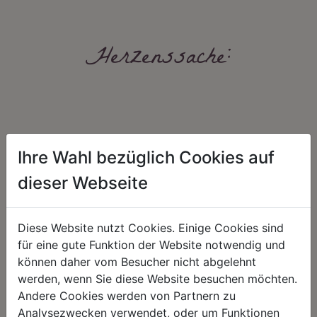
Herzenssache:
Ihre Wahl bezüglich Cookies auf
dieser Webseite
HARMONIE
FAIRNESS
Unser Sortiment steht für ein
Nicht immer ist der günstigste Preis
Diese Website nutzt Cookies. Einige Cookies sind
positives Lebensgefühl. Wir
auch ein guter Preis. Wir handeln
schenken natürliche, stilvolle
fair – im Hinblick auf unsere
für eine gute Funktion der Website notwendig und
Momente für harmonische Stunden
Kalkulation, angemessene
können daher vom Besucher nicht abgelehnt
zu Hause – den Ort, an dem
Entlohnung und unsere
Menschen sich geborgen fühlen und
nachhaltigen, gewachsenen
werden, wenn Sie diese Website besuchen möchten.
positive Energie schöpfen.
Geschäftsbeziehungen.
Andere Cookies werden von Partnern zu
Analysezwecken verwendet, oder um Funktionen