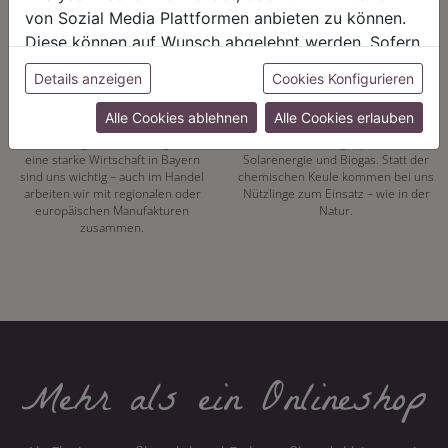
von Sozial Media Plattformen anbieten zu können.
Diese können auf Wunsch abgelehnt werden. Sofern
sie unsere Webseite weiter nutzen, geben Sie
REGIONALITÄT
NACHHALTIGKEIT
Details anzeigen
Cookies Konfigurieren
Einwilligung zu unseren Cookies.
Mit unserer eigenen
Energiewende hat bei uns Tradition.
Alle Cookies ablehnen
Alle Cookies erlauben
Pflanzenproduktion setzen wir auf
Seit 1972 vertrauen wir auf
unsere Region. Kurze Wege und
alternative Energiequellen wie
eine starke Wirtschaft in Bayern
Solarenergie und Biogas. Statt der
sind uns wichtig – auch im Handel
chemischen Keule kommen bei uns
arbeiten wir mit regionalen oder
Nützlinge zum Einsatz – wie in der
europäischen Manufakturen
Natur.
zusammen.
Mehr als ein Onlineshop