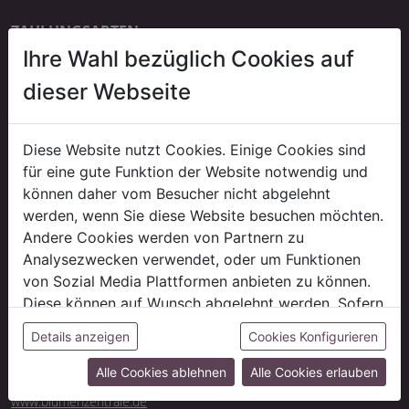
ZAHLUNGSARTEN
Ihre Wahl bezüglich Cookies auf
Bankeinzug
erst ab der dritten Bestellung
dieser Webseite
Kauf auf Rechnung
auf Anfrage
Diese Website nutzt Cookies. Einige Cookies sind
für eine gute Funktion der Website notwendig und
können daher vom Besucher nicht abgelehnt
LIEFERUNG
werden, wenn Sie diese Website besuchen möchten.
*Gratis Lieferung!
Andere Cookies werden von Partnern zu
Versandkostenfrei innerhalb Deutschlands ab 500 € Auftragswert
Analysezwecken verwendet, oder um Funktionen
(ausgenommen evtl. anfallende Speditions-/ Sperrgutkosten).
von Sozial Media Plattformen anbieten zu können.
Liefer- und Versandkosten
Diese können auf Wunsch abgelehnt werden. Sofern
sie unsere Webseite weiter nutzen, geben Sie
CASH & CARRY
Details anzeigen
Cookies Konfigurieren
Besuchen Sie unsere Abholmärkte Neben unseren Onlineangebot
Einwilligung zu unseren Cookies.
finden Sie dort auch ein riesiges Sortiment an tagesaktueller Ware
Alle Cookies ablehnen
Alle Cookies erlauben
und Schnittblumen.
www.blumenzentrale.de