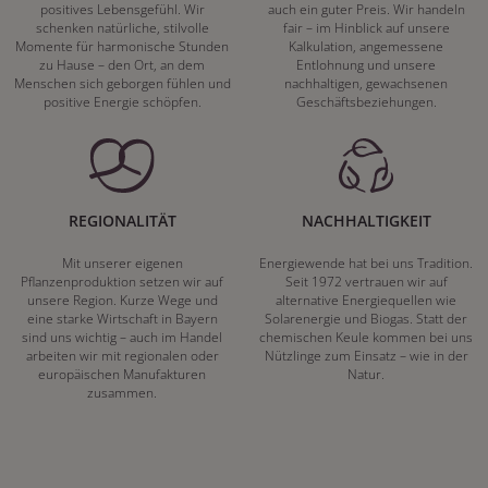
positives Lebensgefühl. Wir
auch ein guter Preis. Wir handeln
schenken natürliche, stilvolle
fair – im Hinblick auf unsere
Momente für harmonische Stunden
Kalkulation, angemessene
zu Hause – den Ort, an dem
Entlohnung und unsere
Menschen sich geborgen fühlen und
nachhaltigen, gewachsenen
positive Energie schöpfen.
Geschäftsbeziehungen.
REGIONALITÄT
NACHHALTIGKEIT
Mit unserer eigenen
Energiewende hat bei uns Tradition.
Pflanzenproduktion setzen wir auf
Seit 1972 vertrauen wir auf
unsere Region. Kurze Wege und
alternative Energiequellen wie
eine starke Wirtschaft in Bayern
Solarenergie und Biogas. Statt der
sind uns wichtig – auch im Handel
chemischen Keule kommen bei uns
arbeiten wir mit regionalen oder
Nützlinge zum Einsatz – wie in der
europäischen Manufakturen
Natur.
zusammen.