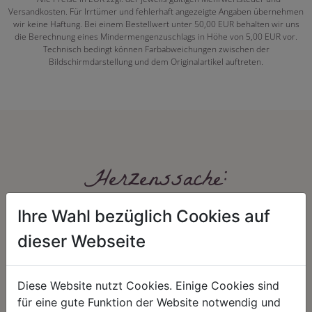
Versandkosten. Für Irrtümer und fehlerhaft angezeigte Angaben übernehmen
wir keine Haftung. Bei einem Bestellwert unter 50,00 EUR behalten wir uns
die Berechnung eines Mindermengenzuschlags in Höhe von 5,00 EUR vor.
Technisch bedingt können Farbabweichungen zwischen der
Bildschirmdarstellung und dem Originalartikel auftreten.
Herzenssache:
Ihre Wahl bezüglich Cookies auf
dieser Webseite
Diese Website nutzt Cookies. Einige Cookies sind
für eine gute Funktion der Website notwendig und
HARMONIE
FAIRNESS