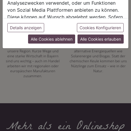
Analysezwecken verwendet, oder um Funktionen
von Sozial Media Plattformen anbieten zu können.
Diese können auf Wunsch abgelehnt werden. Sofern
sie unsere Webseite weiter nutzen, geben Sie
Details anzeigen
Cookies Konfigurieren
REGIONALITÄT
NACHHALTIGKEIT
Einwilligung zu unseren Cookies.
Alle Cookies ablehnen
Alle Cookies erlauben
Mit unserer eigenen
Energiewende hat bei uns Tradition.
Pflanzenproduktion setzen wir auf
Seit 1972 vertrauen wir auf
unsere Region. Kurze Wege und
alternative Energiequellen wie
eine starke Wirtschaft in Bayern
Solarenergie und Biogas. Statt der
sind uns wichtig – auch im Handel
chemischen Keule kommen bei uns
arbeiten wir mit regionalen oder
Nützlinge zum Einsatz – wie in der
europäischen Manufakturen
Natur.
zusammen.
Mehr als ein Onlineshop