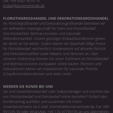
Fax: +49 8382 9614-14
lindau@blumenzentrale.de
FLORISTIKGROSSHANDEL UND DEKORATIONSGROSSHANDEL
Als Floristikgroßhandel und Dekorationsgroßhandel betreiben wir
ein weltweites Importgeschäft für Deko und Floristikbedarf,
Geschenkartikel, Wohnaccessoires und saisonale
Dekorationsartikel. Unsere günstigen Einkaufskonditionen geben
wir direkt an Sie weiter. Zudem bieten wir dauerhaft billige Preise
für Floristikbedarf, wöchentlich Sonderpreise auf aktuelle Floristik
und Dekorationsartikel sowie Rabatte und Aktionen an. Über
unseren Onlineshop können Sie unser Sortiment an Floristikbedarf
und Wohnaccessoires europaweit online kaufen. Floristen und
Dekorateuren bieten wir Inspirationen für saisonale Floristik,
Schaufensterdekorationen und vieles mehr.
WERDEN SIE KUNDE BEI UNS
Sie sind Gewerbetreibender oder Selbstständiger und möchten bei
uns Floristenbedarf und Dekobedarf online bestellen? Einfach den
Kundenantrag ausfüllen und zusammen mit Ihrem
Gewerbenachweis via E-Mail: internet@blumenzentrale.de, Fax: 089
991599-90 oder WhatsApp: +49 176 47799155 an uns übermitteln.