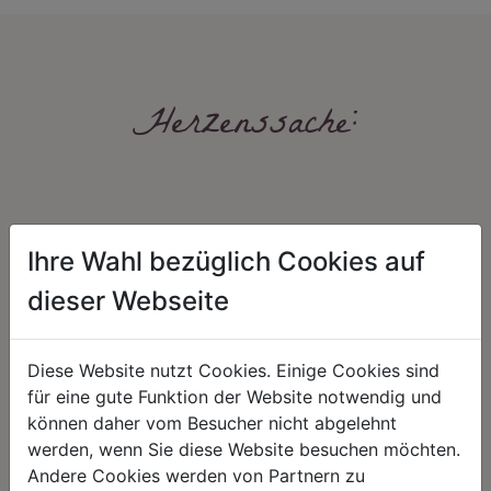
Herzenssache:
Ihre Wahl bezüglich Cookies auf
dieser Webseite
HARMONIE
FAIRNESS
Diese Website nutzt Cookies. Einige Cookies sind
Unser Sortiment steht für ein
Nicht immer ist der günstigste Preis
positives Lebensgefühl. Wir
auch ein guter Preis. Wir handeln
für eine gute Funktion der Website notwendig und
schenken natürliche, stilvolle
fair – im Hinblick auf unsere
können daher vom Besucher nicht abgelehnt
Momente für harmonische Stunden
Kalkulation, angemessene
zu Hause – den Ort, an dem
Entlohnung und unsere
werden, wenn Sie diese Website besuchen möchten.
Menschen sich geborgen fühlen und
nachhaltigen, gewachsenen
Andere Cookies werden von Partnern zu
positive Energie schöpfen.
Geschäftsbeziehungen.