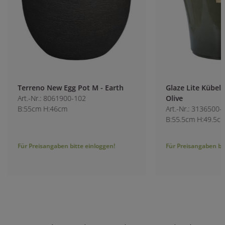
Terreno New Egg Pot M - Earth
Glaze Lite Kübel 
Art.-Nr.: 8061900-102
Olive
B:55cm H:46cm
Art.-Nr.: 3136500-8
B:55.5cm H:49.5cm
Für Preisangaben bitte einloggen!
Für Preisangaben bitt