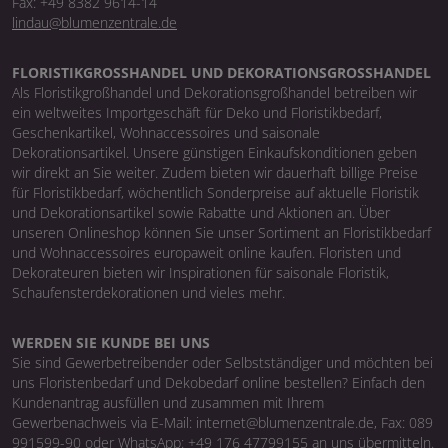
Fax: +49 8382 9614-14
lindau@blumenzentrale.de
FLORISTIKGROSSHANDEL UND DEKORATIONSGROSSHANDEL
Als Floristikgroßhandel und Dekorationsgroßhandel betreiben wir
ein weltweites Importgeschäft für Deko und Floristikbedarf,
Geschenkartikel, Wohnaccessoires und saisonale
Dekorationsartikel. Unsere günstigen Einkaufskonditionen geben
wir direkt an Sie weiter. Zudem bieten wir dauerhaft billige Preise
für Floristikbedarf, wöchentlich Sonderpreise auf aktuelle Floristik
und Dekorationsartikel sowie Rabatte und Aktionen an. Über
unseren Onlineshop können Sie unser Sortiment an Floristikbedarf
und Wohnaccessoires europaweit online kaufen. Floristen und
Dekorateuren bieten wir Inspirationen für saisonale Floristik,
Schaufensterdekorationen und vieles mehr.
WERDEN SIE KUNDE BEI UNS
Sie sind Gewerbetreibender oder Selbstständiger und möchten bei
uns Floristenbedarf und Dekobedarf online bestellen? Einfach den
Kundenantrag ausfüllen und zusammen mit Ihrem
Gewerbenachweis via E-Mail: internet@blumenzentrale.de, Fax: 089
991599-90 oder WhatsApp: +49 176 47799155 an uns übermitteln.