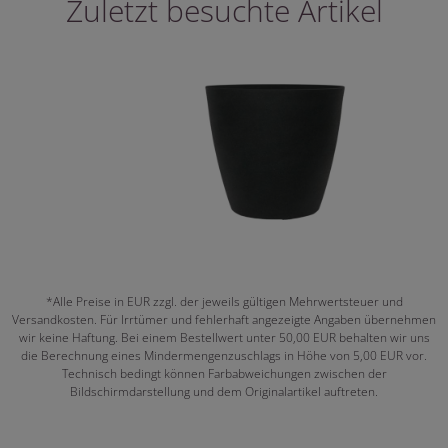
Zuletzt besuchte Artikel
*Alle Preise in EUR zzgl. der jeweils gültigen Mehrwertsteuer und
Versandkosten. Für Irrtümer und fehlerhaft angezeigte Angaben übernehmen
wir keine Haftung. Bei einem Bestellwert unter 50,00 EUR behalten wir uns
die Berechnung eines Mindermengenzuschlags in Höhe von 5,00 EUR vor.
Technisch bedingt können Farbabweichungen zwischen der
Bildschirmdarstellung und dem Originalartikel auftreten.