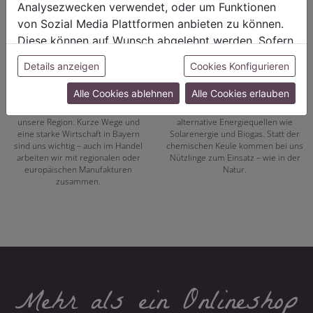
Analysezwecken verwendet, oder um Funktionen
von Sozial Media Plattformen anbieten zu können.
Diese können auf Wunsch abgelehnt werden. Sofern
sie unsere Webseite weiter nutzen, geben Sie
Details anzeigen
Cookies Konfigurieren
REGIONALITÄT
NACHHALTIGKEIT
Einwilligung zu unseren Cookies.
Alle Cookies ablehnen
Alle Cookies erlauben
Mit unserer eigenen
Energiewende hat bei uns Tradition.
Pflanzenproduktion setzen wir auf
Seit 1972 vertrauen wir auf
unsere Region. Kurze Wege und
alternative Energiequellen wie
eine starke Wirtschaft in Bayern
Solarenergie und Biogas. Statt der
sind uns wichtig – auch im Handel
chemischen Keule kommen bei uns
arbeiten wir mit regionalen oder
Nützlinge zum Einsatz – wie in der
europäischen Manufakturen
Natur.
zusammen.
Mehr als ein Onlineshop