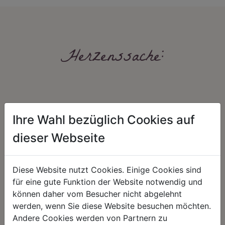
Herzenssache:
Ihre Wahl bezüglich Cookies auf
dieser Webseite
HARMONIE
FAIRNESS
Diese Website nutzt Cookies. Einige Cookies sind
Unser Sortiment steht für ein
Nicht immer ist der günstigste Preis
positives Lebensgefühl. Wir
auch ein guter Preis. Wir handeln
für eine gute Funktion der Website notwendig und
schenken natürliche, stilvolle
fair – im Hinblick auf unsere
können daher vom Besucher nicht abgelehnt
Momente für harmonische Stunden
Kalkulation, angemessene
zu Hause – den Ort, an dem
Entlohnung und unsere
werden, wenn Sie diese Website besuchen möchten.
Menschen sich geborgen fühlen und
nachhaltigen, gewachsenen
Andere Cookies werden von Partnern zu
positive Energie schöpfen.
Geschäftsbeziehungen.