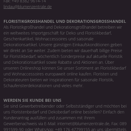
Fax: +49 8382 9614-14
lindau@blumenzentrale.de
FLORISTIKGROSSHANDEL UND DEKORATIONSGROSSHANDEL
Als Floristikgroßhandel und Dekorationsgroßhandel betreiben wir
ein weltweites Importgeschäft für Deko und Floristikbedarf,
Geschenkartikel, Wohnaccessoires und saisonale
Dekorationsartikel. Unsere günstigen Einkaufskonditionen geben
wir direkt an Sie weiter. Zudem bieten wir dauerhaft billige Preise
für Floristikbedarf, wöchentlich Sonderpreise auf aktuelle Floristik
und Dekorationsartikel sowie Rabatte und Aktionen an. Über
unseren Onlineshop können Sie unser Sortiment an Floristikbedarf
und Wohnaccessoires europaweit online kaufen. Floristen und
Dekorateuren bieten wir Inspirationen für saisonale Floristik,
Schaufensterdekorationen und vieles mehr.
WERDEN SIE KUNDE BEI UNS
Sie sind Gewerbetreibender oder Selbstständiger und möchten bei
uns Floristenbedarf und Dekobedarf online bestellen? Einfach den
Kundenantrag ausfüllen und zusammen mit Ihrem
Gewerbenachweis via E-Mail: internet@blumenzentrale.de, Fax: 089
991599-90 oder WhatsApp: +49 176 47799155 an uns übermitteln.