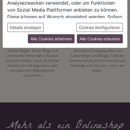
Analysezwecken verwendet, oder um Funktionen
von Sozial Media Plattformen anbieten zu können.
Diese können auf Wunsch abgelehnt werden. Sofern
sie unsere Webseite weiter nutzen, geben Sie
Details anzeigen
Cookies Konfigurieren
REGIONALITÄT
NACHHALTIGKEIT
Einwilligung zu unseren Cookies.
Alle Cookies ablehnen
Alle Cookies erlauben
Mit unserer eigenen
Energiewende hat bei uns Tradition.
Pflanzenproduktion setzen wir auf
Seit 1972 vertrauen wir auf
unsere Region. Kurze Wege und
alternative Energiequellen wie
eine starke Wirtschaft in Bayern
Solarenergie und Biogas. Statt der
sind uns wichtig – auch im Handel
chemischen Keule kommen bei uns
arbeiten wir mit regionalen oder
Nützlinge zum Einsatz – wie in der
europäischen Manufakturen
Natur.
zusammen.
Mehr als ein Onlineshop