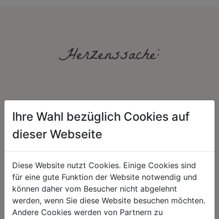
Herzenssache:
Ihre Wahl bezüglich Cookies auf
dieser Webseite
HARMONIE
FAIRNESS
Diese Website nutzt Cookies. Einige Cookies sind
Unser Sortiment steht für ein
Nicht immer ist der günstigste Preis
positives Lebensgefühl. Wir
auch ein guter Preis. Wir handeln
für eine gute Funktion der Website notwendig und
schenken natürliche, stilvolle
fair – im Hinblick auf unsere
können daher vom Besucher nicht abgelehnt
Momente für harmonische Stunden
Kalkulation, angemessene
zu Hause – den Ort, an dem
Entlohnung und unsere
werden, wenn Sie diese Website besuchen möchten.
Menschen sich geborgen fühlen und
nachhaltigen, gewachsenen
Andere Cookies werden von Partnern zu
positive Energie schöpfen.
Geschäftsbeziehungen.