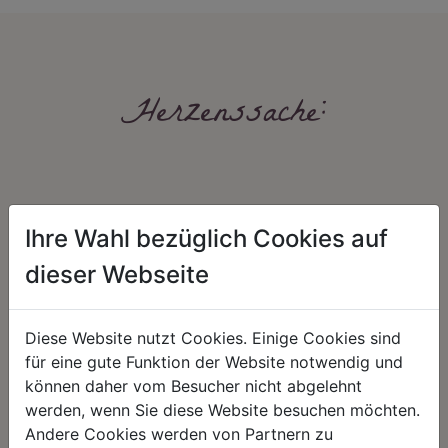
Herzenssache:
Ihre Wahl bezüglich Cookies auf
dieser Webseite
HARMONIE
FAIRNESS
Diese Website nutzt Cookies. Einige Cookies sind
Unser Sortiment steht für ein
Nicht immer ist der günstigste Preis
positives Lebensgefühl. Wir
auch ein guter Preis. Wir handeln
für eine gute Funktion der Website notwendig und
schenken natürliche, stilvolle
fair – im Hinblick auf unsere
können daher vom Besucher nicht abgelehnt
Momente für harmonische Stunden
Kalkulation, angemessene
zu Hause – den Ort, an dem
Entlohnung und unsere
werden, wenn Sie diese Website besuchen möchten.
Menschen sich geborgen fühlen und
nachhaltigen, gewachsenen
Andere Cookies werden von Partnern zu
positive Energie schöpfen.
Geschäftsbeziehungen.