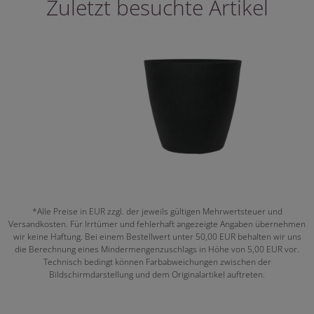
Zuletzt besuchte Artikel
*Alle Preise in EUR zzgl. der jeweils gültigen Mehrwertsteuer und
Versandkosten. Für Irrtümer und fehlerhaft angezeigte Angaben übernehmen
wir keine Haftung. Bei einem Bestellwert unter 50,00 EUR behalten wir uns
die Berechnung eines Mindermengenzuschlags in Höhe von 5,00 EUR vor.
Technisch bedingt können Farbabweichungen zwischen der
Bildschirmdarstellung und dem Originalartikel auftreten.