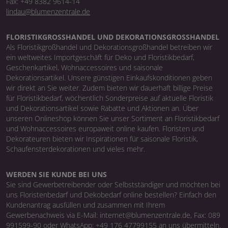
Fax: +49 8382 9614-14
lindau@blumenzentrale.de
FLORISTIKGROSSHANDEL UND DEKORATIONSGROSSHANDEL
Als Floristikgroßhandel und Dekorationsgroßhandel betreiben wir
ein weltweites Importgeschäft für Deko und Floristikbedarf,
Geschenkartikel, Wohnaccessoires und saisonale
Dekorationsartikel. Unsere günstigen Einkaufskonditionen geben
wir direkt an Sie weiter. Zudem bieten wir dauerhaft billige Preise
für Floristikbedarf, wöchentlich Sonderpreise auf aktuelle Floristik
und Dekorationsartikel sowie Rabatte und Aktionen an. Über
unseren Onlineshop können Sie unser Sortiment an Floristikbedarf
und Wohnaccessoires europaweit online kaufen. Floristen und
Dekorateuren bieten wir Inspirationen für saisonale Floristik,
Schaufensterdekorationen und vieles mehr.
WERDEN SIE KUNDE BEI UNS
Sie sind Gewerbetreibender oder Selbstständiger und möchten bei
uns Floristenbedarf und Dekobedarf online bestellen? Einfach den
Kundenantrag ausfüllen und zusammen mit Ihrem
Gewerbenachweis via E-Mail: internet@blumenzentrale.de, Fax: 089
991599-90 oder WhatsApp: +49 176 47799155 an uns übermitteln.