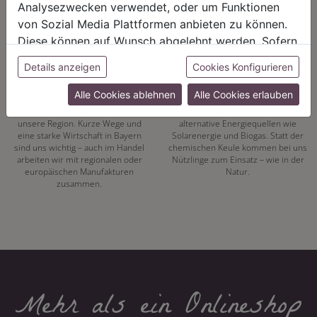
Analysezwecken verwendet, oder um Funktionen
von Sozial Media Plattformen anbieten zu können.
Diese können auf Wunsch abgelehnt werden. Sofern
sie unsere Webseite weiter nutzen, geben Sie
Details anzeigen
Cookies Konfigurieren
REGIONALITÄT
NACHHALTIGKEIT
Einwilligung zu unseren Cookies.
Alle Cookies ablehnen
Alle Cookies erlauben
Mit unserer eigenen
Energiewende hat bei uns Tradition.
Pflanzenproduktion setzen wir auf
Seit 1972 vertrauen wir auf
unsere Region. Kurze Wege und
alternative Energiequellen wie
eine starke Wirtschaft in Bayern
Solarenergie und Biogas. Statt der
sind uns wichtig – auch im Handel
chemischen Keule kommen bei uns
arbeiten wir mit regionalen oder
Nützlinge zum Einsatz – wie in der
europäischen Manufakturen
Natur.
zusammen.
Mehr als ein Onlineshop