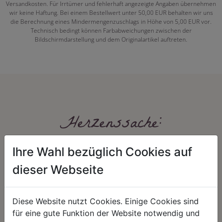
Versandkosten. Für Irrtümer und fehlerhaft angezeigte Angaben übernehmen
wir keine Haftung. Bei einem Bestellwert unter 50,00 EUR behalten wir uns
die Berechnung eines Mindermengenzuschlags in Höhe von 5,00 EUR vor.
Technisch bedingt können Farbabweichungen zwischen der
Bildschirmdarstellung und dem Originalartikel auftreten.
Herzenssache:
Ihre Wahl bezüglich Cookies auf
dieser Webseite
Diese Website nutzt Cookies. Einige Cookies sind
für eine gute Funktion der Website notwendig und
HARMONIE
FAIRNESS