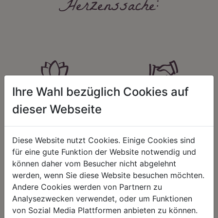
Herzenssache:
Ihre Wahl bezüglich Cookies auf
HARMONIE
FAIRNESS
dieser Webseite
Unser Sortiment steht für ein
Nicht immer ist der günstigste Preis
positives Lebensgefühl. Wir
auch ein guter Preis. Wir handeln
schenken natürliche, stilvolle
fair – im Hinblick auf unsere
Diese Website nutzt Cookies. Einige Cookies sind
Momente für harmonische Stunden
Kalkulation, angemessene
zu Hause – den Ort, an dem
Entlohnung und unsere
für eine gute Funktion der Website notwendig und
Menschen sich geborgen fühlen und
nachhaltigen, gewachsenen
können daher vom Besucher nicht abgelehnt
positive Energie schöpfen.
Geschäftsbeziehungen.
werden, wenn Sie diese Website besuchen möchten.
Andere Cookies werden von Partnern zu
Analysezwecken verwendet, oder um Funktionen
von Sozial Media Plattformen anbieten zu können.