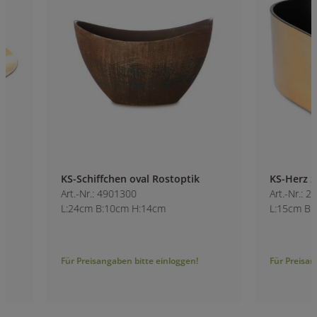
KS-Schiffchen oval Rostoptik
KS-Herz zum Stec
Art.-Nr.: 4901300
Art.-Nr.: 2251200-1
L:24cm B:10cm H:14cm
L:15cm B:15cm H:
Für Preisangaben bitte einloggen!
Für Preisangaben bitt