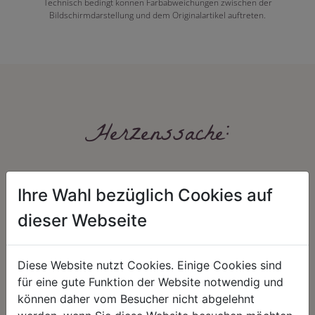
Technisch bedingt können Farbabweichungen zwischen der
Bildschirmdarstellung und dem Originalartikel auftreten.
Herzenssache:
Ihre Wahl bezüglich Cookies auf
dieser Webseite
Diese Website nutzt Cookies. Einige Cookies sind
HARMONIE
FAIRNESS
für eine gute Funktion der Website notwendig und
Unser Sortiment steht für ein
Nicht immer ist der günstigste Preis
können daher vom Besucher nicht abgelehnt
positives Lebensgefühl. Wir
auch ein guter Preis. Wir handeln