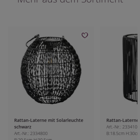
Rattan-Laterne mit Solarleuchte
Rattan-Laterne mi
schwarz
Art.-Nr.: 2334100
Art.-Nr.: 2334800
B:18.5cm H:30cm
B:29.5cm H:30.5cm