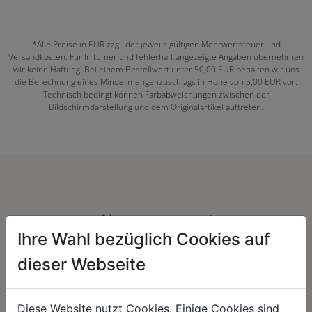
*Alle Preise in EUR zzgl. der jeweils gültigen Mehrwertsteuer und
Versandkosten. Für Irrtümer und fehlerhaft angezeigte Angaben übernehmen
wir keine Haftung. Bei einem Bestellwert unter 50,00 EUR behalten wir uns
die Berechnung eines Mindermengenzuschlags in Höhe von 5,00 EUR vor.
Technisch bedingt können Farbabweichungen zwischen der
Bildschirmdarstellung und dem Originalartikel auftreten.
Herzenssache:
Ihre Wahl bezüglich Cookies auf
dieser Webseite
Diese Website nutzt Cookies. Einige Cookies sind