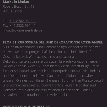
Markt in Lindau
Robert-Bosch-Str. 18
88131 Lindau
Tel.:
+49 8382 9614-0
Fax: +49 8382 9614-14
lindau@blumenzentrale.de
FLORISTIKGROSSHANDEL UND DEKORATIONSGROSSHANDEL
Als Floristikgroßhandel und Dekorationsgroßhandel betreiben wir
ein weltweites Importgeschäft für Deko und Floristikbedarf,
Geschenkartikel, Wohnaccessoires und saisonale
Dekorationsartikel. Unsere günstigen Einkaufskonditionen geben
wir direkt an Sie weiter. Zudem bieten wir dauerhaft billige Preise
für Floristikbedarf, wöchentlich Sonderpreise auf aktuelle Floristik
und Dekorationsartikel sowie Rabatte und Aktionen an. Über
unseren Onlineshop können Sie unser Sortiment an Floristikbedarf
und Wohnaccessoires europaweit online kaufen. Floristen und
Dekorateuren bieten wir Inspirationen für saisonale Floristik,
Schaufensterdekorationen und vieles mehr.
WERDEN SIE KUNDE BEI UNS