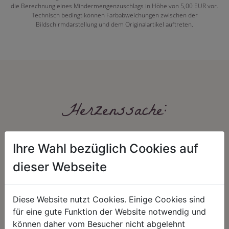
die Berechnung eines Mindermengenzuschlags in Höhe von 5,00 EUR vor.
Technisch bedingt können Farbabweichungen zwischen der
Bildschirmdarstellung und dem Originalartikel auftreten.
Herzenssache:
Ihre Wahl bezüglich Cookies auf
dieser Webseite
Diese Website nutzt Cookies. Einige Cookies sind
HARMONIE
FAIRNESS
für eine gute Funktion der Website notwendig und
können daher vom Besucher nicht abgelehnt
Unser Sortiment steht für ein
Nicht immer ist der günstigste Preis