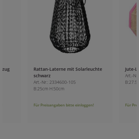
Rattan-Laterne mit Solarleuchte
Jute-Laterne mit G
schwarz
Art.-Nr.: 2335400
Art.-Nr.: 2334600-105
B:27.5cm H:26.5cm
B:25cm H:50cm
Für Preisangaben bitte einloggen!
Für Preisangaben bitt