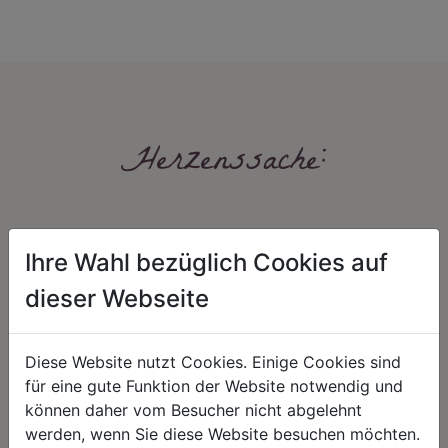
Herzenssache:
Ihre Wahl bezüglich Cookies auf
dieser Webseite
HARMONIE
FAIRNESS
Diese Website nutzt Cookies. Einige Cookies sind
für eine gute Funktion der Website notwendig und
Unser Sortiment steht für ein
Nicht immer ist der günstigste Preis
positives Lebensgefühl. Wir
auch ein guter Preis. Wir handeln
können daher vom Besucher nicht abgelehnt
schenken natürliche, stilvolle
fair – im Hinblick auf unsere
werden, wenn Sie diese Website besuchen möchten.
Momente für harmonische Stunden
Kalkulation, angemessene