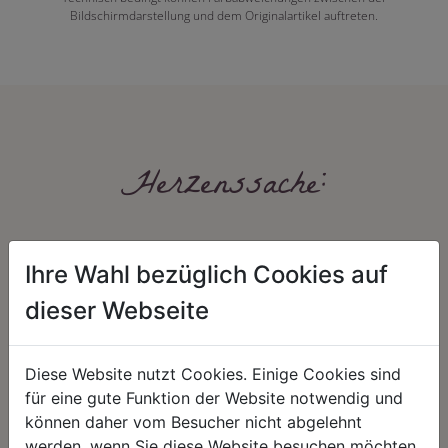
Bildschirmdarstellung und dem Originalartikel auftreten.
Herzenssache:
Ihre Wahl bezüglich Cookies auf
dieser Webseite
HARMONIE
FAIRNESS
Diese Website nutzt Cookies. Einige Cookies sind
für eine gute Funktion der Website notwendig und
Unser Sortiment steht für ein
Nicht immer ist der günstigste Preis
können daher vom Besucher nicht abgelehnt
positives Lebensgefühl. Wir
auch ein guter Preis. Wir handeln
werden, wenn Sie diese Website besuchen möchten.
schenken natürliche, stilvolle
fair – im Hinblick auf unsere