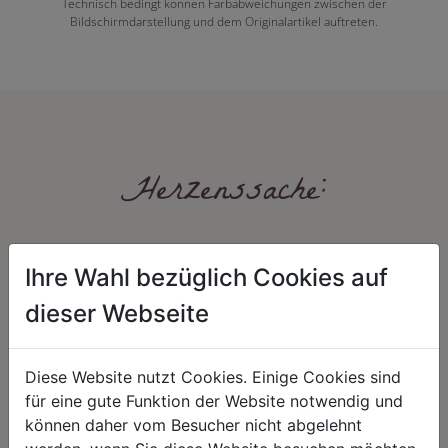
Technisch bedingt können Farbabweichungen zwischen der
Bildschirmdarstellung und dem Originalartikel auftreten.
Herzenssache:
Ihre Wahl bezüglich Cookies auf
dieser Webseite
Diese Website nutzt Cookies. Einige Cookies sind
HARMONIE
FAIRNESS
für eine gute Funktion der Website notwendig und
Unser Sortiment steht für ein
Nicht immer ist der günstigste Preis
können daher vom Besucher nicht abgelehnt
positives Lebensgefühl. Wir
auch ein guter Preis. Wir handeln