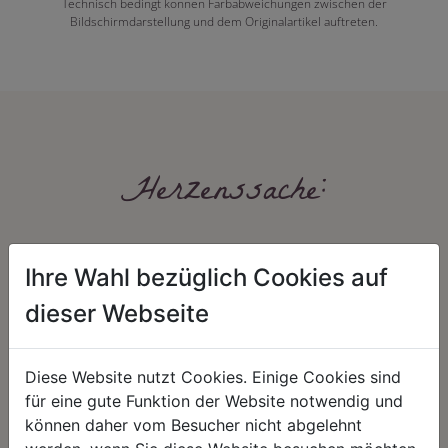
Technisch bedingt können Farbabweichungen zwischen der
Bildschirmdarstellung und dem Originalartikel auftreten.
Herzenssache:
Ihre Wahl bezüglich Cookies auf
dieser Webseite
Diese Website nutzt Cookies. Einige Cookies sind
HARMONIE
FAIRNESS
für eine gute Funktion der Website notwendig und
Unser Sortiment steht für ein
Nicht immer ist der günstigste Preis
können daher vom Besucher nicht abgelehnt
positives Lebensgefühl. Wir
auch ein guter Preis. Wir handeln