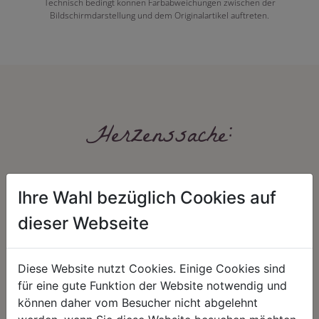
Technisch bedingt können Farbabweichungen zwischen der
Bildschirmdarstellung und dem Originalartikel auftreten.
Herzenssache:
Ihre Wahl bezüglich Cookies auf
dieser Webseite
Diese Website nutzt Cookies. Einige Cookies sind
HARMONIE
FAIRNESS
für eine gute Funktion der Website notwendig und
Unser Sortiment steht für ein
Nicht immer ist der günstigste Preis
können daher vom Besucher nicht abgelehnt
positives Lebensgefühl. Wir
auch ein guter Preis. Wir handeln