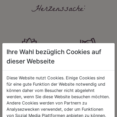
Herzenssache:
Ihre Wahl bezüglich Cookies auf
HARMONIE
FAIRNESS
dieser Webseite
Unser Sortiment steht für ein
Nicht immer ist der günstigste Preis
positives Lebensgefühl. Wir
auch ein guter Preis. Wir handeln
schenken natürliche, stilvolle
fair – im Hinblick auf unsere
Diese Website nutzt Cookies. Einige Cookies sind
Momente für harmonische Stunden
Kalkulation, angemessene
für eine gute Funktion der Website notwendig und
zu Hause – den Ort, an dem
Entlohnung und unsere
Menschen sich geborgen fühlen und
nachhaltigen, gewachsenen
können daher vom Besucher nicht abgelehnt
positive Energie schöpfen.
Geschäftsbeziehungen.
werden, wenn Sie diese Website besuchen möchten.
Andere Cookies werden von Partnern zu
Analysezwecken verwendet, oder um Funktionen
von Sozial Media Plattformen anbieten zu können.