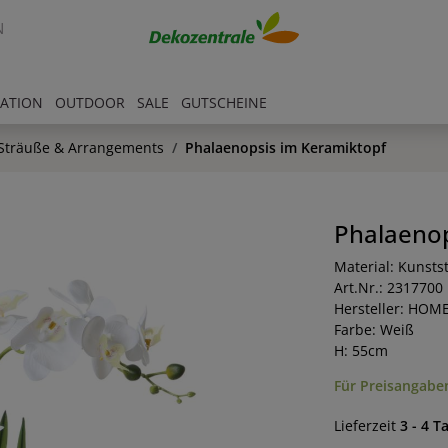
N
RATION
OUTDOOR
SALE
GUTSCHEINE
Sträuße & Arrangements
Phalaenopsis im Keramiktopf
Phalaenop
Material: Kunstst
Art.Nr.: 2317700
Hersteller: HOM
Farbe: Weiß
H: 55cm
Für Preisangaben
Lieferzeit
3 - 4 T