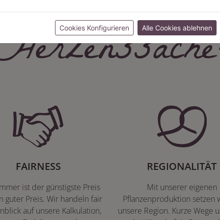
Herzenssache
Cookies Konfigurieren
Alle Cookies ablehnen
FAIRNESS
REGIONALITÄT
immer ist der günstigste Preis
Mit unserer eigenen
n guter Preis. Wir handeln fair
Pflanzenproduktion setzen w
nblick auf unsere Kalkulation,
unsere Region. Kurze Wege u