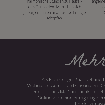
harmonische Stunden zu Hause –
angeme
den Ort, an dem Menschen sich
na
geborgen fühlen und positive Energie
schöpfen.
Mehr
Als Floristengroßhandel und 
Wohnaccessoires und saisonalen Dek
über ein hohes Maß an Fachkompetenz
Onlineshop eine einzigartige P
Entdeckungsre