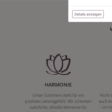
Details anzeigen
HARMONIE
Unser Sortiment steht für ein
Nicht 
positives Lebensgefühl. Wir schenken
auch ei
natürliche, stilvolle Momente für
– im Hi