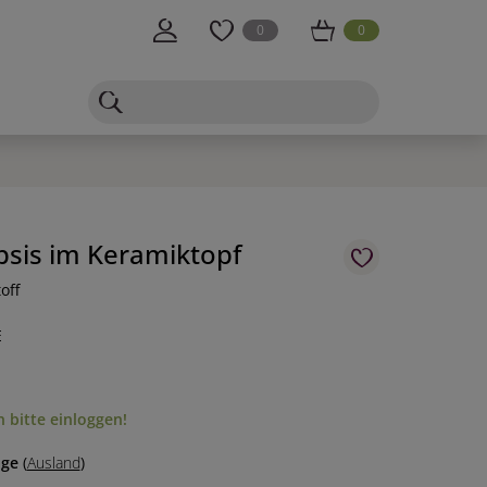
0
0
sis im Keramiktopf
off
E
 bitte einloggen!
age
(
Ausland
)