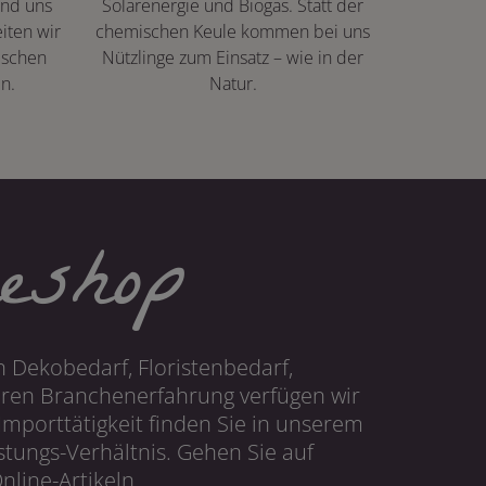
ind uns
Solarenergie und Biogas. Statt der
iten wir
chemischen Keule kommen bei uns
ischen
Nützlinge zum Einsatz – wie in der
n.
Natur.
eshop
 Dekobedarf, Floristenbedarf,
hren Branchenerfahrung verfügen wir
mporttätigkeit finden Sie in unserem
tungs-Verhältnis. Gehen Sie auf
line-Artikeln.