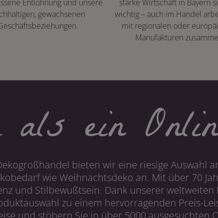
ssene Entlohnung und unsere
starke Wirtschaft in Bayern s
chhaltigen, gewachsenen
wichtig – auch im Handel arbe
Geschäftsbeziehungen.
mit regionalen oder europä
Manufakturen zusamme
 als ein Onlin
Dekogroßhandel bieten wir eine riesige Auswahl an
obedarf wie Weihnachtsdeko an. Mit über 70 Ja
 und Stilbewußtsein. Dank unserer weltweiten I
roduktauswahl zu einem hervorragenden Preis-Leis
ise und stöbern Sie in über 5000 ausgesuchten On