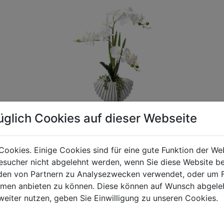
üglich Cookies auf dieser Webseite
Cookies. Einige Cookies sind für eine gute Funktion der W
sucher nicht abgelehnt werden, wenn Sie diese Website b
gen Mehrwertsteuer und Versandkosten. Für Irrtümer und fehler
en von Partnern zu Analysezwecken verwendet, oder um 
R behalten wir uns die Berechnung eines Mindermengenzuschla
ormen anbieten zu können. Diese können auf Wunsch abgele
chungen zwischen der Bildschirmdarstellung und dem Originala
weiter nutzen, geben Sie Einwilligung zu unseren Cookies.