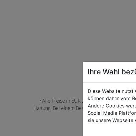
Ihre Wahl bez
Diese Website nutzt 
können daher vom Be
*Alle Preise in EUR zzgl. der jeweils gülti
Andere Cookies werd
Haftung. Bei einem Bestellwert unter 50,00 EU
Sozial Media Plattf
können Farbabwei
sie unsere Webseite 