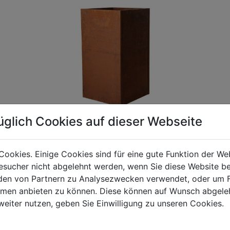
üglich Cookies auf dieser Webseite
Cookies. Einige Cookies sind für eine gute Funktion der W
sucher nicht abgelehnt werden, wenn Sie diese Website b
gen Mehrwertsteuer und Versandkosten. Für Irrtümer und fehler
en von Partnern zu Analysezwecken verwendet, oder um 
R behalten wir uns die Berechnung eines Mindermengenzuschla
ormen anbieten zu können. Diese können auf Wunsch abgele
chungen zwischen der Bildschirmdarstellung und dem Originala
weiter nutzen, geben Sie Einwilligung zu unseren Cookies.