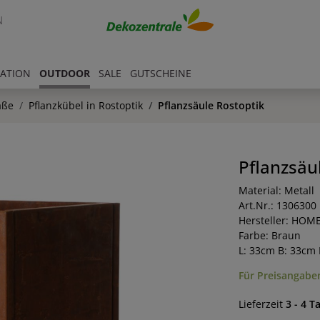
N
RATION
OUTDOOR
SALE
GUTSCHEINE
äße
Pflanzkübel in Rostoptik
Pflanzsäule Rostoptik
Pflanzsäu
Material: Metall
Art.Nr.: 1306300
Hersteller: HOM
Farbe: Braun
L: 33cm B: 33cm
Für Preisangaben
Lieferzeit
3 - 4 T