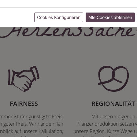
Herzenssache
Cookies Konfigurieren
Alle Cookies ablehnen
FAIRNESS
REGIONALITÄT
immer ist der günstigste Preis
Mit unserer eigenen
n guter Preis. Wir handeln fair
Pflanzenproduktion setzen w
nblick auf unsere Kalkulation,
unsere Region. Kurze Wege u