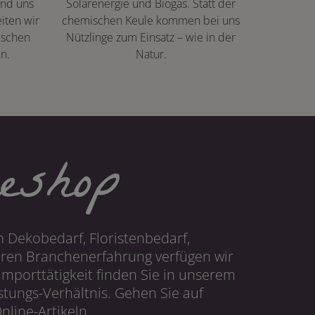
ind uns
Solarenergie und Biogas. Statt der
iten wir
chemischen Keule kommen bei uns
ischen
Nützlinge zum Einsatz – wie in der
n.
Natur.
eshop
 Dekobedarf, Floristenbedarf,
hren Branchenerfahrung verfügen wir
mporttätigkeit finden Sie in unserem
tungs-Verhältnis. Gehen Sie auf
line-Artikeln.