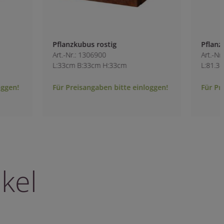
Pflanzkubus rostig
Pflanzkübel mit R
Art.-Nr.: 1306900
Art.-Nr.: 9945200
L:33cm B:33cm H:33cm
L:81.3cm B:38cm H
Für Preisangaben bitte einloggen!
Für Preisangaben b
kel