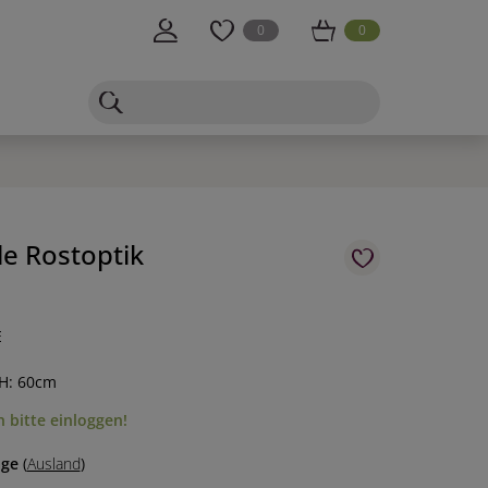
0
0
le Rostoptik
E
 H: 60cm
 bitte einloggen!
age
(
Ausland
)