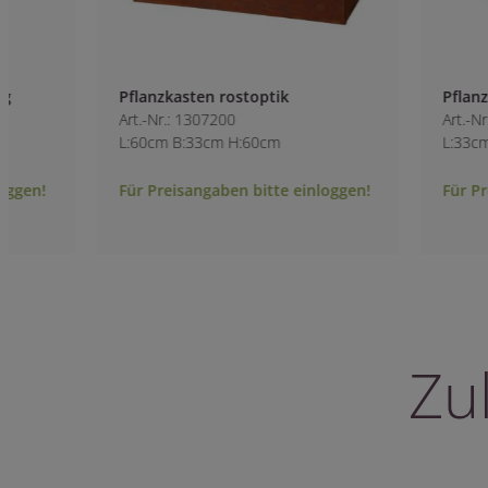
Pflanzkasten rostoptik
Pflanzsäule Rosto
Art.-Nr.: 1307200
Art.-Nr.: 1306400
L:60cm B:33cm H:60cm
L:33cm B:33cm H:
Für Preisangaben bitte einloggen!
Für Preisangaben 
Zu