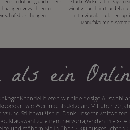
ssene Entlohnung und unsere
starke Wirtschaft in Bayern s
chhaltigen, gewachsenen
wichtig – auch im Handel arbe
Geschäftsbeziehungen.
mit regionalen oder europä
Manufakturen zusamme
 als ein Onlin
Dekogroßhandel bieten wir eine riesige Auswahl an
obedarf wie Weihnachtsdeko an. Mit über 70 Ja
 und Stilbewußtsein. Dank unserer weltweiten I
roduktauswahl zu einem hervorragenden Preis-Leis
ise und stöbern Sie in über 5000 ausgesuchten On