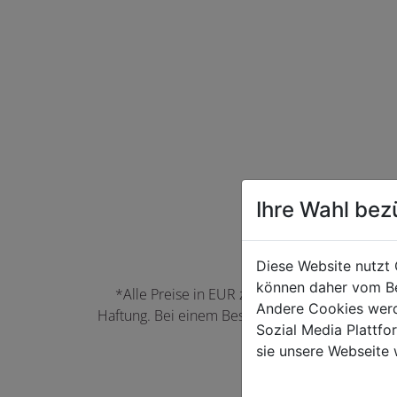
Ihre Wahl bez
Diese Website nutzt 
können daher vom Be
*Alle Preise in EUR zzgl. der jeweils gülti
Andere Cookies werd
Haftung. Bei einem Bestellwert unter 50,00 EU
Sozial Media Plattf
können Farbabwei
sie unsere Webseite 