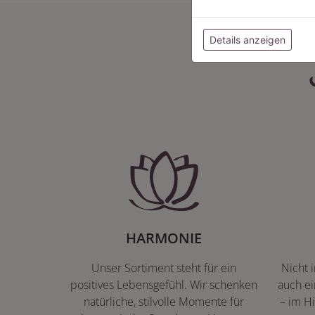
Details anzeigen
HARMONIE
Unser Sortiment steht für ein
Nicht 
positives Lebensgefühl. Wir schenken
auch ei
natürliche, stilvolle Momente für
– im Hi