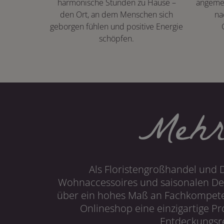
harmonische Stunden zu Hause –
angeme
den Ort, an dem Menschen sich
na
geborgen fühlen und positive Energie
schöpfen.
Mehr
Als Floristengroßhandel und 
Wohnaccessoires und saisonalen Dek
über ein hohes Maß an Fachkompetenz
Onlineshop eine einzigartige P
Entdeckungsre