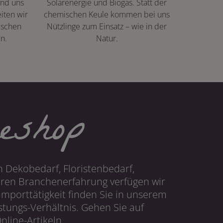
ind uns
Solarenergie und Biogas. Statt der
iten wir
chemischen Keule kommen bei uns
ischen
Nützlinge zum Einsatz – wie in der
n.
Natur.
eshop
 Dekobedarf, Floristenbedarf,
hren Branchenerfahrung verfügen wir
mporttätigkeit finden Sie in unserem
tungs-Verhältnis. Gehen Sie auf
line-Artikeln.