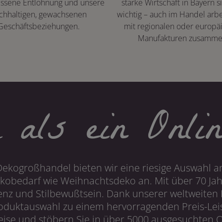
ssene Entlohnung und unsere
starke Wirtschaft in Bayern s
chhaltigen, gewachsenen
wichtig – auch im Handel arbe
Geschäftsbeziehungen.
mit regionalen oder europä
Manufakturen zusamme
 als ein Onlin
Dekogroßhandel bieten wir eine riesige Auswahl an
obedarf wie Weihnachtsdeko an. Mit über 70 Ja
 und Stilbewußtsein. Dank unserer weltweiten I
roduktauswahl zu einem hervorragenden Preis-Leis
ise und stöbern Sie in über 5000 ausgesuchten On