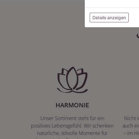
Details anzeigen
HARMONIE
Unser Sortiment steht für ein
Nicht 
positives Lebensgefühl. Wir schenken
auch ei
natürliche, stilvolle Momente für
– im Hi