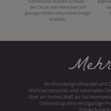
harmonische Stunden zu Hause –
angeme
den Ort, an dem Menschen sich
na
geborgen fühlen und positive Energie
schöpfen.
Mehr
Als Floristengroßhandel und 
Wohnaccessoires und saisonalen Dek
über ein hohes Maß an Fachkompetenz
Onlineshop eine einzigartige P
Entdeckungsre