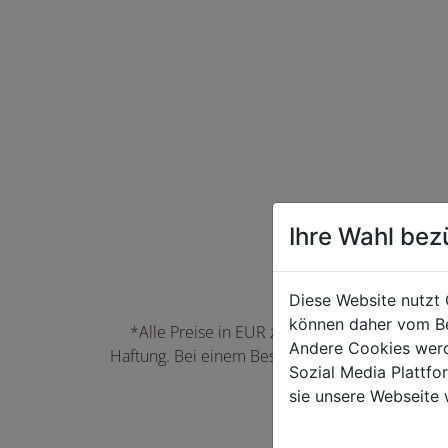
Ihre Wahl bez
Diese Website nutzt 
können daher vom Be
*Alle Preise in EUR zzgl. der jeweils gülti
Andere Cookies werd
Haftung. Bei einem Bestellwert unter 50,00 EU
Sozial Media Plattf
können Farbabwei
sie unsere Webseite 