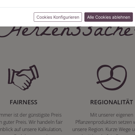
Herzenssache
Cookies Konfigurieren
Alle Cookies ablehnen
FAIRNESS
REGIONALITÄT
immer ist der günstigste Preis
Mit unserer eigenen
n guter Preis. Wir handeln fair
Pflanzenproduktion setzen w
nblick auf unsere Kalkulation,
unsere Region. Kurze Wege u