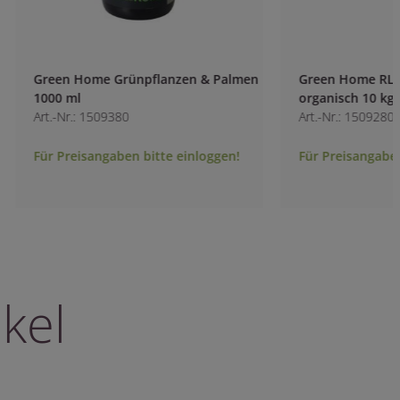
Green Home Grünpflanzen & Palmen
Green Home RL R
1000 ml
organisch 10 kg
Art.-Nr.: 1509380
Art.-Nr.: 1509280
Für Preisangaben bitte einloggen!
Für Preisangaben b
kel