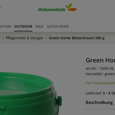
N
RATION
OUTDOOR
SALE
GUTSCHEINE
f
Pflegemittel & Dünger
Green Home Blütentraum 500 g
Green Ho
Art.Nr.: 1509130
Hersteller: gree
Für Preisangaben
Lieferzeit
3 - 4 T
Beschreibung