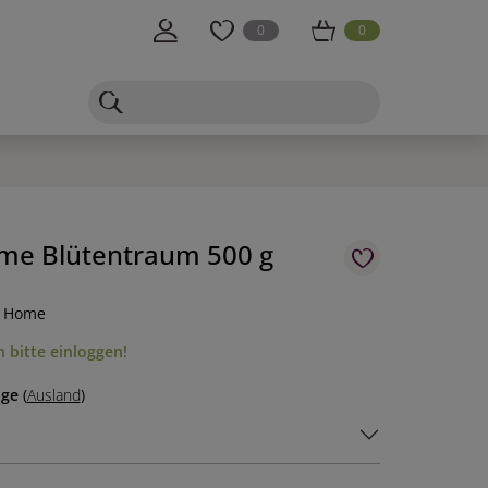
0
0
me Blütentraum 500 g
n Home
 bitte einloggen!
age
(
Ausland
)