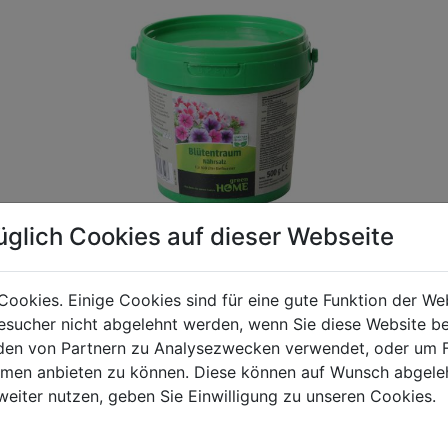
üglich Cookies auf dieser Webseite
Cookies. Einige Cookies sind für eine gute Funktion der W
sucher nicht abgelehnt werden, wenn Sie diese Website b
gen Mehrwertsteuer und Versandkosten. Für Irrtümer und fehler
en von Partnern zu Analysezwecken verwendet, oder um 
R behalten wir uns die Berechnung eines Mindermengenzuschla
ormen anbieten zu können. Diese können auf Wunsch abgele
chungen zwischen der Bildschirmdarstellung und dem Originala
weiter nutzen, geben Sie Einwilligung zu unseren Cookies.