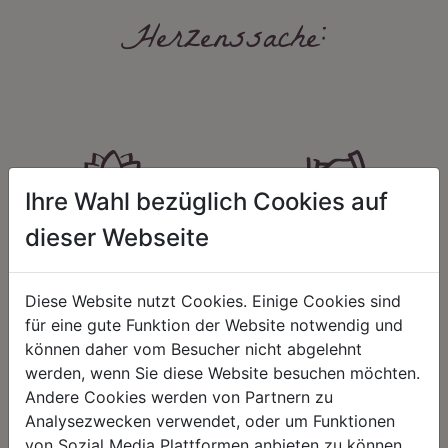
Herzenssache:
Ihre Wahl bezüglich Cookies auf
HARMONIE
FAIRNESS
dieser Webseite
Unser Sortiment steht für ein
Nicht immer ist der günstigste Preis
positives Lebensgefühl. Wir
auch ein guter Preis. Wir handeln
schenken natürliche, stilvolle
fair – im Hinblick auf unsere
Diese Website nutzt Cookies. Einige Cookies sind
Momente für harmonische Stunden
Kalkulation, angemessene
für eine gute Funktion der Website notwendig und
zu Hause – den Ort, an dem
Entlohnung und unsere
können daher vom Besucher nicht abgelehnt
Menschen sich geborgen fühlen und
nachhaltigen, gewachsenen
positive Energie schöpfen.
Geschäftsbeziehungen.
werden, wenn Sie diese Website besuchen möchten.
Andere Cookies werden von Partnern zu
Analysezwecken verwendet, oder um Funktionen
von Sozial Media Plattformen anbieten zu können.