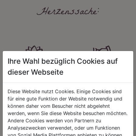
Herzenssache:
Ihre Wahl bezüglich Cookies auf
HARMONIE
FAIRNESS
dieser Webseite
Unser Sortiment steht für ein
Nicht immer ist der günstigste Preis
positives Lebensgefühl. Wir
auch ein guter Preis. Wir handeln
schenken natürliche, stilvolle
fair – im Hinblick auf unsere
Diese Website nutzt Cookies. Einige Cookies sind
Momente für harmonische Stunden
Kalkulation, angemessene
für eine gute Funktion der Website notwendig und
zu Hause – den Ort, an dem
Entlohnung und unsere
können daher vom Besucher nicht abgelehnt
Menschen sich geborgen fühlen und
nachhaltigen, gewachsenen
positive Energie schöpfen.
Geschäftsbeziehungen.
werden, wenn Sie diese Website besuchen möchten.
Andere Cookies werden von Partnern zu
Analysezwecken verwendet, oder um Funktionen
von Sozial Media Plattformen anbieten zu können.