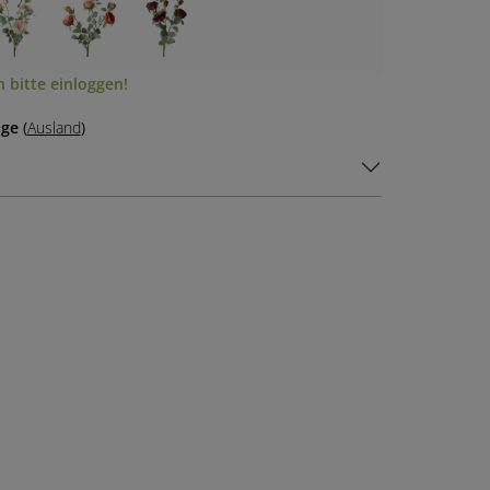
 bitte einloggen!
age
(
Ausland
)