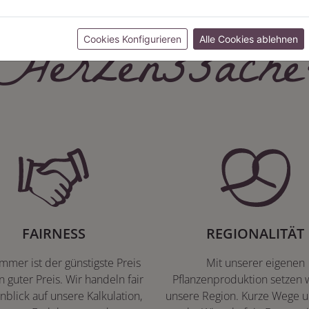
Herzenssache
Cookies Konfigurieren
Alle Cookies ablehnen
FAIRNESS
REGIONALITÄT
immer ist der günstigste Preis
Mit unserer eigenen
n guter Preis. Wir handeln fair
Pflanzenproduktion setzen w
nblick auf unsere Kalkulation,
unsere Region. Kurze Wege u