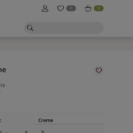
0
0
me
-13
E
:
Creme