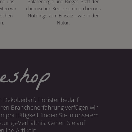
ind uns
Solarenergie und Biogas. Statt der
iten wir
chemischen Keule kommen bei uns
ischen
Nützlinge zum Einsatz – wie in der
n.
Natur.
eshop
 Dekobedarf, Floristenbedarf,
hren Branchenerfahrung verfügen wir
mporttätigkeit finden Sie in unserem
tungs-Verhältnis. Gehen Sie auf
line-Artikeln.