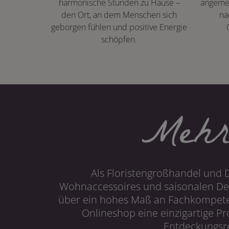
harmonische Stunden zu Hause –
angeme
den Ort, an dem Menschen sich
na
geborgen fühlen und positive Energie
schöpfen.
Mehr
Als Floristengroßhandel und 
Wohnaccessoires und saisonalen Dek
über ein hohes Maß an Fachkompetenz
Onlineshop eine einzigartige P
Entdeckungsre