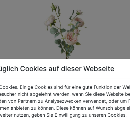
üglich Cookies auf dieser Webseite
Cookies. Einige Cookies sind für eine gute Funktion der W
sucher nicht abgelehnt werden, wenn Sie diese Website b
gen Mehrwertsteuer und Versandkosten. Für Irrtümer und fehler
en von Partnern zu Analysezwecken verwendet, oder um 
R behalten wir uns die Berechnung eines Mindermengenzuschla
ormen anbieten zu können. Diese können auf Wunsch abgele
chungen zwischen der Bildschirmdarstellung und dem Originala
weiter nutzen, geben Sie Einwilligung zu unseren Cookies.