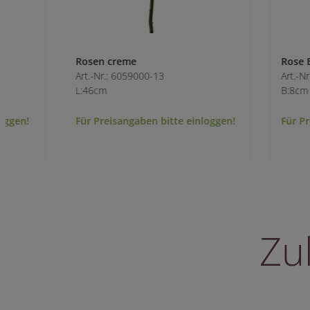
Rosen creme
Rose Einstieler ro
Art.-Nr.: 6059000-13
Art.-Nr.: 2050100-4
L:46cm
B:8cm H:55cm
Für Preisangaben bitte einloggen!
Für Preisangaben 
Zu