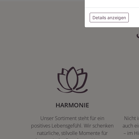
Details anzeigen
HARMONIE
Unser Sortiment steht für ein
Nicht 
positives Lebensgefühl. Wir schenken
auch ei
natürliche, stilvolle Momente für
– im Hi