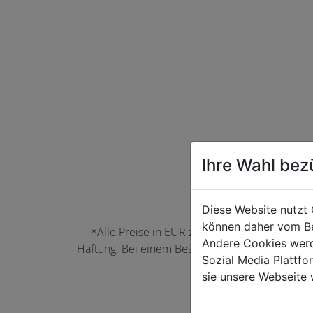
Ihre Wahl bez
Diese Website nutzt 
können daher vom Be
*Alle Preise in EUR zzgl. der jeweils gülti
Andere Cookies werd
Haftung. Bei einem Bestellwert unter 50,00 EU
Sozial Media Plattf
können Farbabwei
sie unsere Webseite 