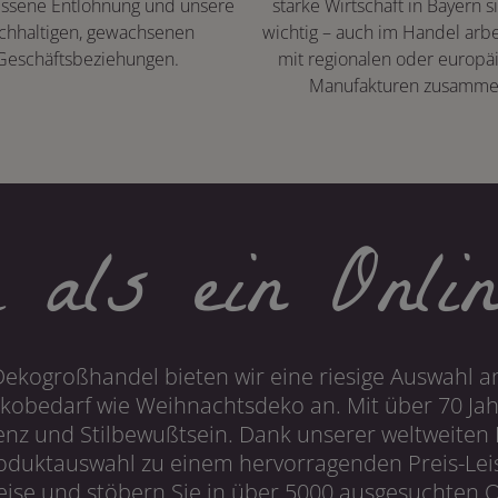
ssene Entlohnung und unsere
starke Wirtschaft in Bayern s
chhaltigen, gewachsenen
wichtig – auch im Handel arbe
Geschäftsbeziehungen.
mit regionalen oder europä
Manufakturen zusamme
 als ein Onlin
Dekogroßhandel bieten wir eine riesige Auswahl an
obedarf wie Weihnachtsdeko an. Mit über 70 Ja
 und Stilbewußtsein. Dank unserer weltweiten I
roduktauswahl zu einem hervorragenden Preis-Leis
ise und stöbern Sie in über 5000 ausgesuchten On