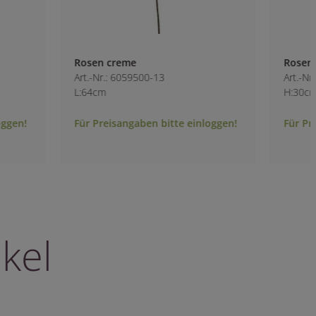
Rosen creme
Rosen-Eistieler cr
Art.-Nr.: 6059500-13
Art.-Nr.: 6060000-1
L:64cm
H:30cm
Für Preisangaben bitte einloggen!
Für Preisangaben b
kel